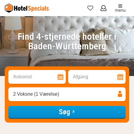
menu
Mine
favoritter
Find 4-stjernede hoteller i
Baden-Württemberg
Ankomst
Afgang
2 Voksne (1 Værelse)
Søg