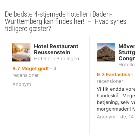
De bedste 4-stjernede hoteller i Baden-
Württemberg kan findes her! – Hvad synes
tidligere gæster?
Hotel Restaurant
Möven
Reussenstein
Stutt
Congr
Hoteller i Böblingen
Hotelle
ud
8.7
Meget godt
‐
4
ud
9.3
Fantastisk
‐
af
recensioner
af
recensioner
10,
Anonym
10,
Vi fik endda vor
hundeskål. Mege
betjening, selv 
morgenmaden! M
Anonym ‐ de, 14