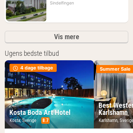
nat
Sindelfingen
fra
666
kr.
resultater
Vis mere
Ugens bedste tilbud
4 dage tilbage
Summer Sale
Best Wester
Kosta Boda Art Hotel
Karlshamn
Kosta, Sverige
8.7
Karlshamn, Sveri