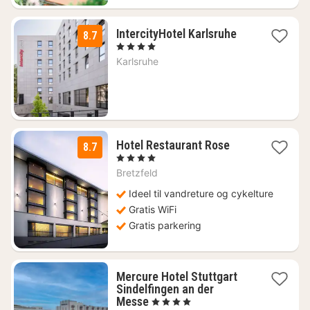
1
IntercityHotel Karlsruhe
8.7
nat
, 4 Stjerner
fra
Karlsruhe
733
kr.
3
Hotel Restaurant Rose
8.7
nætter
, 4 Stjerner
fra
Bretzfeld
842
kr.
Ideel til vandreture og cykelture
Gratis WiFi
Gratis parkering
Mercure Hotel Stuttgart
Sindelfingen an der
1
Messe
, 4 Stjerner