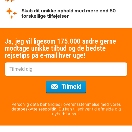
Skab dit unikke ophold med mere end 50
forskellige tilføjelser
Ja, jeg vil ligesom 175.000 andre gerne
modtage unikke tilbud og de bedste
rejsetips på e-mail hver uge!
til nyhedsbrevet
Tilmeld
Personlig data behandles i overensstemmelse med vores
databeskyttelsespolitik
. Du kan til enhver tid afmelde dig
nyhedsbrevet.