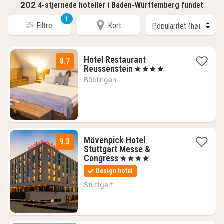
202
4-stjernede hoteller i Baden-Württemberg fundet
1
Filtre
Kort
Hotel Restaurant
8.7
2
Reussenstein
, 4 Stjerner
nætter
Böblingen
fra
815
kr.
Mövenpick Hotel
9.3
Stuttgart Messe &
2
Congress
, 4 Stjerner
nætter
Design hotel
fra
703
Stuttgart
kr.