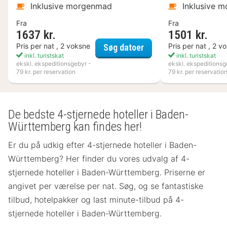
Inklusive morgenmad
Inklusive 
Fra
Fra
1637 kr.
1501 kr.
Kosta Boda Art Hotel
Pris per nat , 2 voksne
Pris per nat , 2 v
Søg datoer
inkl. turistskat
inkl. turistskat
ekskl. ekspeditionsgebyr -
ekskl. ekspeditionsg
79 kr. per reservation
79 kr. per reservatio
De bedste 4-stjernede hoteller i Baden-
Württemberg kan findes her!
Er du på udkig efter 4-stjernede hoteller i Baden-
Württemberg? Her finder du vores udvalg af 4-
stjernede hoteller i Baden-Württemberg. Priserne er
angivet per værelse per nat. Søg, og se fantastiske
tilbud, hotelpakker og last minute-tilbud på 4-
stjernede hoteller i Baden-Württemberg.