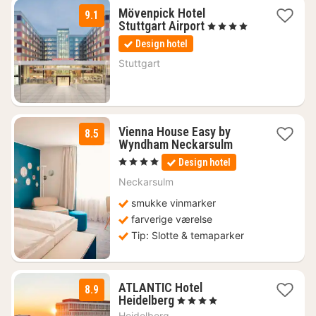
Mövenpick Hotel
9.1
2
Stuttgart Airport
, 4 Stjerner
nætter
Design hotel
fra
703
Stuttgart
kr.
Vienna House Easy by
8.5
2
Wyndham Neckarsulm
nætter
, 4 Stjerner
Design hotel
fra
673
Neckarsulm
kr.
smukke vinmarker
farverige værelse
Tip: Slotte & temaparker
ATLANTIC Hotel
8.9
1
Heidelberg
, 4 Stjerner
nat
Heidelberg