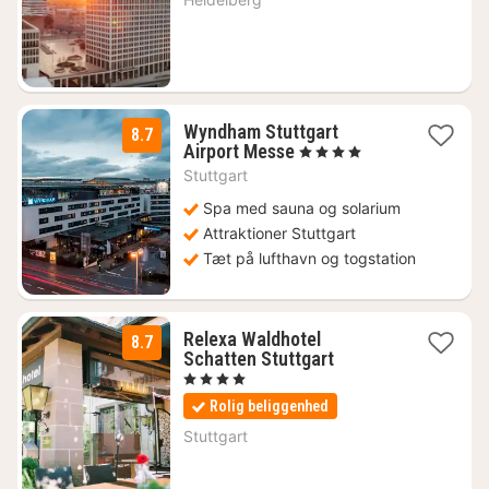
fra
1002
kr.
Wyndham Stuttgart
8.7
1
Airport Messe
, 4 Stjerner
nat
Stuttgart
fra
667
Spa med sauna og solarium
kr.
Attraktioner Stuttgart
Tæt på lufthavn og togstation
Relexa Waldhotel
8.7
1
Schatten Stuttgart
nat
, 4 Stjerner
fra
Rolig beliggenhed
841
kr.
Stuttgart