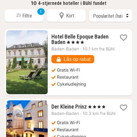
10
4-stjernede hoteller i Bühl fundet
1
Filtre
Kort
Hotel Belle Epoque Baden
1
Baden
, 4 Stjerner
nat
Baden-Baden
·
10.1 km fra Bühl
fra
1409
Lås op rabat
kr.
Gratis Wi-Fi
Restaurant
Cykeludlejning
1
Der Kleine Prinz
, 4 Stjerner
nat
Baden-Baden
·
10.3 km fra Bühl
fra
1227
Gratis Wi-Fi
kr.
Restaurant
Cykeludlejning