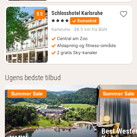
1
Schlosshotel Karlsruhe
8.5
nat
, 4 Stjerner
Romantisk
fra
666
Karlsruhe
·
38.5 km fra Bühl
kr.
Central am Zoo
Afslapning og fitness-område
2 gratis Sky-kanaler
Ugens bedste tilbud
Summer Sale
Summer Sale
Best Wester