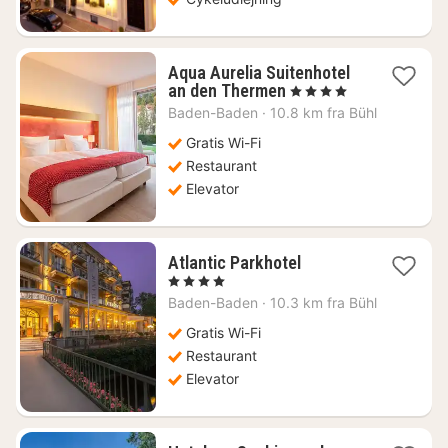
Aqua Aurelia Suitenhotel
1
an den Thermen
, 4 Stjerner
nat
Baden-Baden
·
10.8 km fra Bühl
fra
1435
Gratis Wi-Fi
kr.
Restaurant
Elevator
1
Atlantic Parkhotel
nat
, 4 Stjerner
fra
Baden-Baden
·
10.3 km fra Bühl
1132
kr.
Gratis Wi-Fi
Restaurant
Elevator