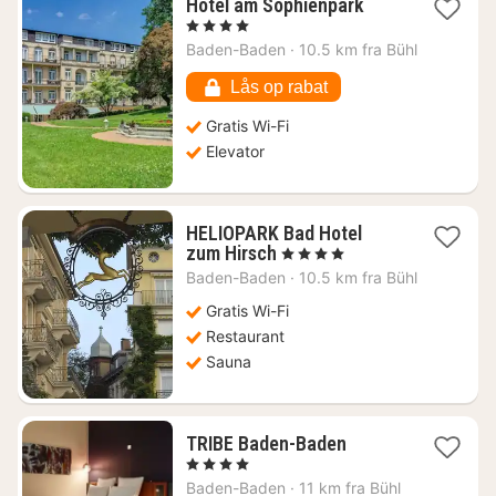
1
Hotel am Sophienpark
nat
, 4 Stjerner
fra
Baden-Baden
·
10.5 km fra Bühl
1647
kr.
Lås op rabat
Gratis Wi-Fi
Elevator
HELIOPARK Bad Hotel
1
zum Hirsch
, 4 Stjerner
nat
Baden-Baden
·
10.5 km fra Bühl
fra
845
Gratis Wi-Fi
kr.
Restaurant
Sauna
1
TRIBE Baden-Baden
nat
, 4 Stjerner
fra
Baden-Baden
·
11 km fra Bühl