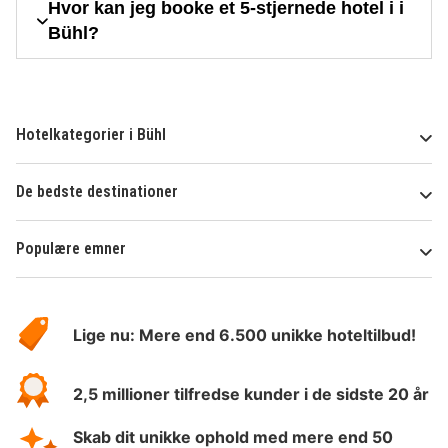
Hvor kan jeg booke et 5-stjernede hotel i i
Bühl?
Hotelkategorier i Bühl
De bedste destinationer
Populære emner
Om
HotelSpecials
Lige nu: Mere end 6.500 unikke hoteltilbud!
2,5 millioner tilfredse kunder i de sidste 20 år
Skab dit unikke ophold med mere end 50