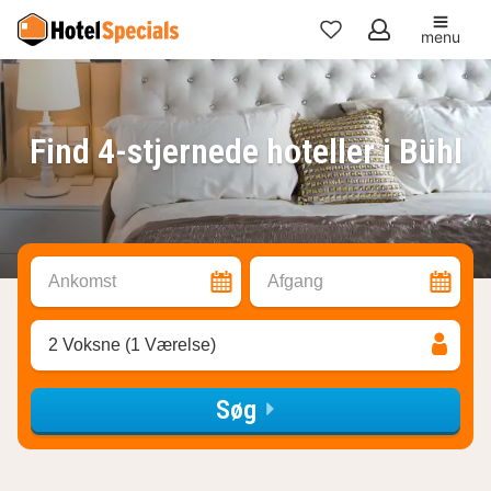
menu
Mine
favoritter
Find 4-stjernede hoteller i Bühl
Ankomst
Afgang
2 Voksne (1 Værelse)
Søg