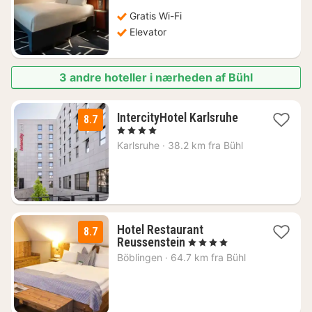
685
kr.
Gratis Wi-Fi
Elevator
3 andre hoteller i nærheden af Bühl
1
IntercityHotel Karlsruhe
8.7
nat
, 4 Stjerner
fra
Karlsruhe
·
38.2 km fra Bühl
733
kr.
Hotel Restaurant
8.7
2
Reussenstein
, 4 Stjerner
nætter
Böblingen
·
64.7 km fra Bühl
fra
815
kr.