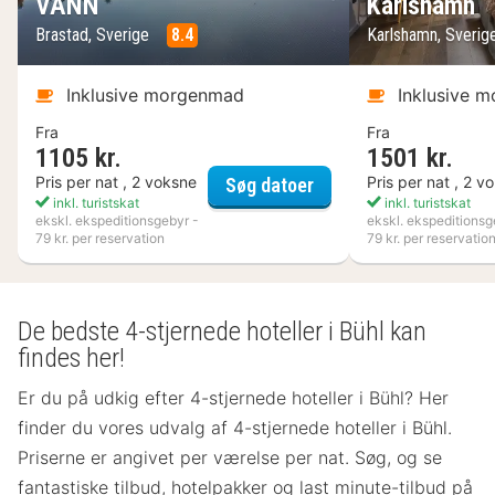
VANN
Karlshamn
Brastad, Sverige
8.4
Karlshamn, Sveri
Inklusive morgenmad
Inklusive 
Fra
Fra
1105 kr.
1501 kr.
VANN
Pris per nat , 2 voksne
Pris per nat , 2 v
Søg datoer
inkl. turistskat
inkl. turistskat
ekskl. ekspeditionsgebyr -
ekskl. ekspeditionsg
79 kr. per reservation
79 kr. per reservatio
De bedste 4-stjernede hoteller i Bühl kan
findes her!
Er du på udkig efter 4-stjernede hoteller i Bühl? Her
finder du vores udvalg af 4-stjernede hoteller i Bühl.
Priserne er angivet per værelse per nat. Søg, og se
fantastiske tilbud, hotelpakker og last minute-tilbud på