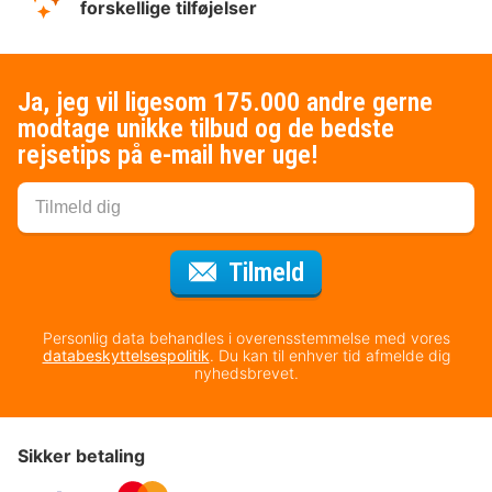
forskellige tilføjelser
Ja, jeg vil ligesom 175.000 andre gerne
modtage unikke tilbud og de bedste
rejsetips på e-mail hver uge!
til nyhedsbrevet
Tilmeld
Personlig data behandles i overensstemmelse med vores
databeskyttelsespolitik
. Du kan til enhver tid afmelde dig
nyhedsbrevet.
Sikker betaling