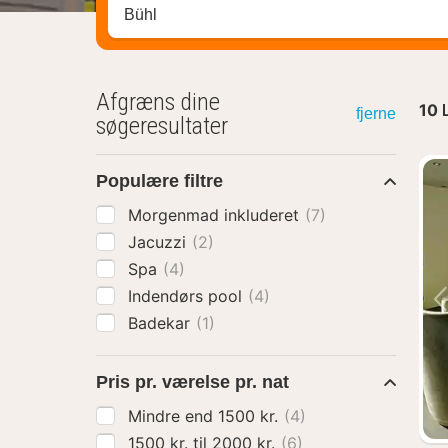
Søg efter destination ...
Afgræns dine
10
fjerne
søgeresultater
Populære filtre
Morgenmad inkluderet
(7)
Jacuzzi
(2)
Spa
(4)
Indendørs pool
(4)
Badekar
(1)
Pris pr. værelse pr. nat
Mindre end 1500 kr.
(4)
1500 kr. til 2000 kr.
(6)