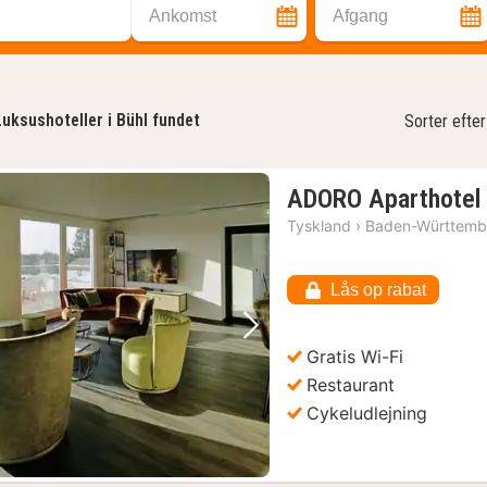
Ankomst
Afgang
Luksushoteller i Bühl fundet
Sorter efter
ADORO Aparthotel
Tyskland
›
Baden-Württemb
Lås op rabat
Forrige billede
Næste billede
Gratis Wi-Fi
Restaurant
Cykeludlejning