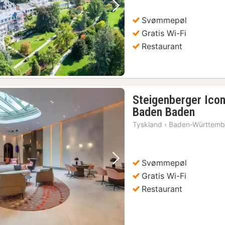
Forrige billede
Næste billede
Svømmepøl
Gratis Wi-Fi
Restaurant
Steigenberger Icon
1
Baden Baden
nat
Tyskland
›
Baden-Württemb
fra
1593
kr.
Svømmepøl
Forrige billede
Næste billede
Gratis Wi-Fi
Restaurant