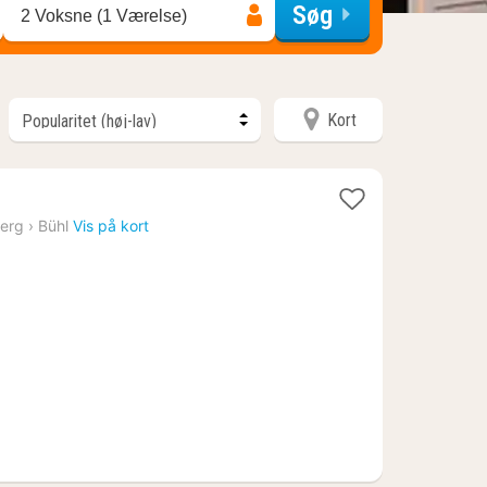
Søg
2 Voksne (1 Værelse)
Kort
1
nat
erg
›
Bühl
Vis på kort
fra
1141
kr.