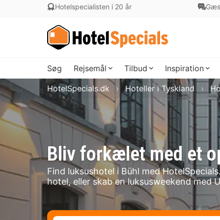
Hotelspecialisten i 20 år
Gæs
Søg
Rejsemål
Tilbud
Inspiration
HotelSpecials.dk
Hoteller i Tyskland
Ho
Bliv forkælet med et o
Find luksushotel i Bühl med HotelSpecials.
hotel, eller skab en luksusweekend med U