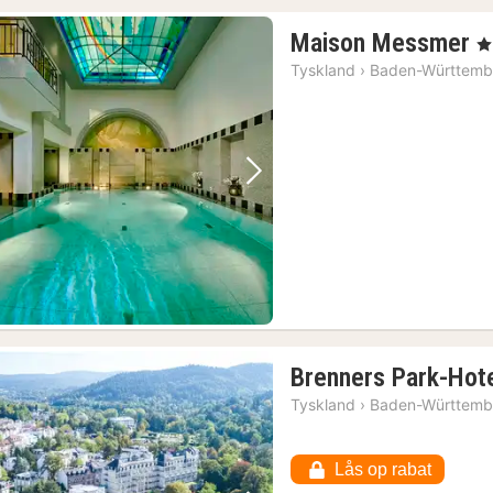
1
Maison Messmer
, 5
n
Tyskland
›
Baden-Württemb
f
1
k
Forrige billede
Næste billede
Brenners Park-Hot
Tyskland
›
Baden-Württemb
Lås op rabat