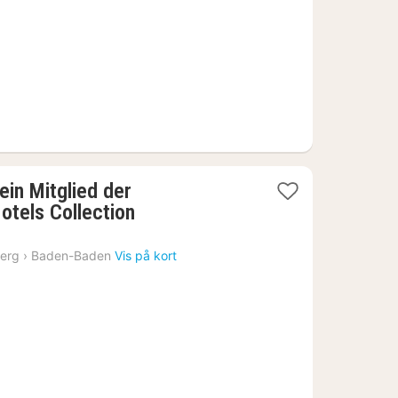
kr.
in Mitglied der
1
tels Collection
nat
fra
erg
›
Baden-Baden
Vis på kort
1316
kr.