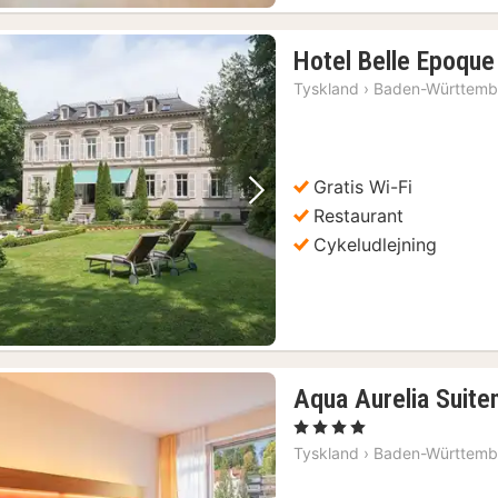
Hotel Belle Epoqu
Tyskland
›
Baden-Württemb
Gratis Wi-Fi
Forrige billede
Næste billede
Restaurant
Cykeludlejning
Aqua Aurelia Suite
, 4 Stjerner
Tyskland
›
Baden-Württemb