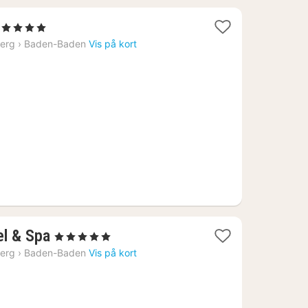
 Stjerner
at
erg
›
Baden-Baden
Vis på kort
ra
642
r.
1
el & Spa
, 5 Stjerner
nat
erg
›
Baden-Baden
Vis på kort
fra
4041
kr.