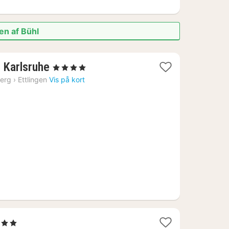
en af Bühl
1
, Karlsruhe
, 4 Stjerner
nat
erg
›
Ettlingen
Vis på kort
fra
623
kr.
er