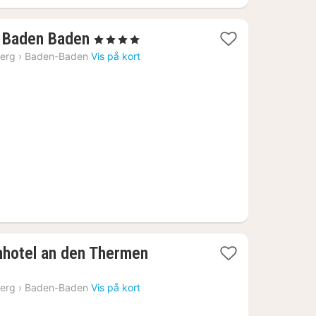
1
e Baden Baden
, 4 Stjerner
nat
erg
›
Baden-Baden
Vis på kort
fra
1164
kr.
1
nhotel an den Thermen
nat
fra
erg
›
Baden-Baden
Vis på kort
1435