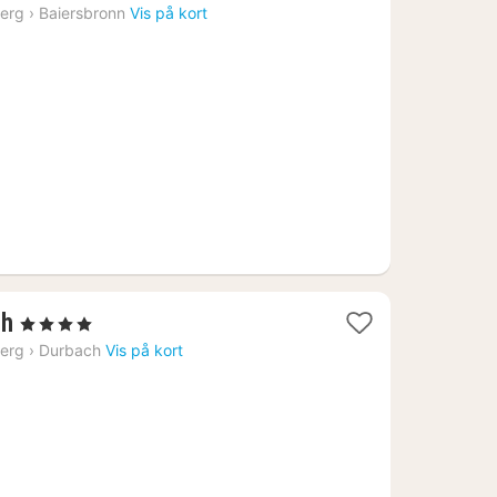
erg
›
Baiersbronn
Vis på kort
1
ch
, 4 Stjerner
nat
erg
›
Durbach
Vis på kort
fra
952
kr.