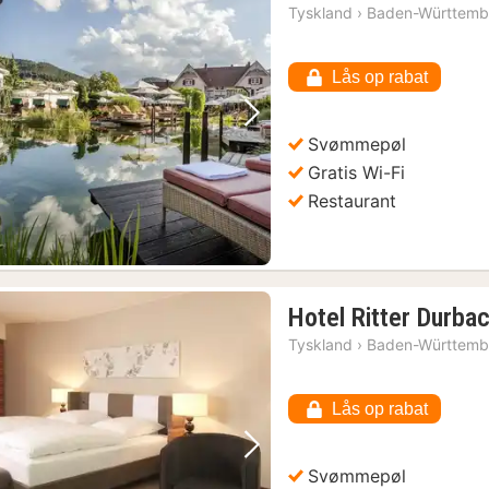
nat
Tyskland
›
Baden-Württemb
fra
5402
Lås op rabat
kr.
Forrige billede
Næste billede
Svømmepøl
Gratis Wi-Fi
Restaurant
Hotel Ritter Durba
Tyskland
›
Baden-Württemb
Lås op rabat
Forrige billede
Næste billede
Svømmepøl