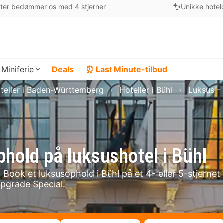
ter bedømmer os med 4 stjerner
Unikke hotel
Miniferie
Deals
⏰ Last Minute-tilbud
teller i Baden-Württemberg
Hoteller i Bühl
Luksus - 
phold på luksushotel i Bühl
 Book et luksusophold i Bühl på et 4- eller 5-stjernet
pgrade Special.