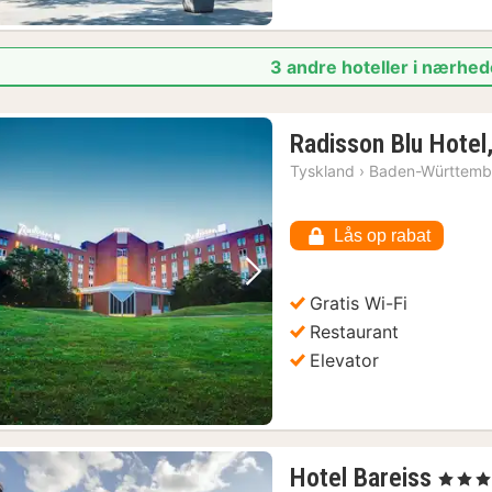
3 andre hoteller i nærhed
Radisson Blu Hotel
Tyskland
›
Baden-Württemb
Lås op rabat
Forrige billede
Næste billede
Gratis Wi-Fi
Restaurant
Elevator
1
Hotel Bareiss
, 5 Stjern