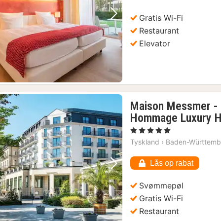
Gratis Wi-Fi
Forrige billede
Næste billede
Restaurant
Elevator
Maison Messmer - e
Hommage Luxury Ho
, 5 Stjerner
Tyskland
›
Baden-Württemb
Lås op rabat
Forrige billede
Næste billede
Svømmepøl
Gratis Wi-Fi
Restaurant