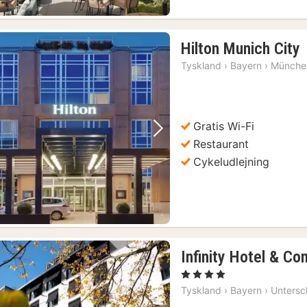
Hilton Munich City
n
Tyskland
›
Bayern
›
Münche
f
k
Gratis Wi-Fi
Forrige billede
Næste billede
Restaurant
Cykeludlejning
Infinity Hotel & C
, 4 Stjerner
Tyskland
›
Bayern
›
Untersc