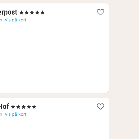
1
erpost
, 5 Stjerner
nat
n
Vis på kort
fra
1649
kr.
1
Hof
, 5 Stjerner
nat
n
Vis på kort
fra
3267
kr.