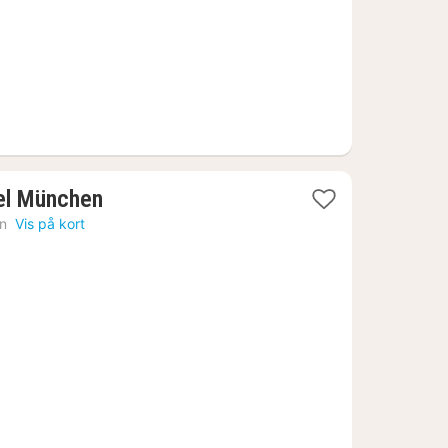
1
el München
nat
n
Vis på kort
fra
879
kr.