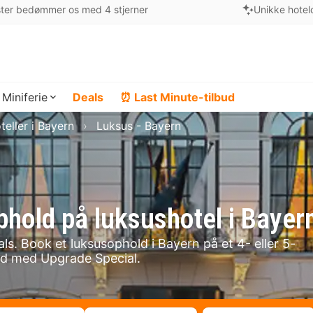
ter bedømmer os med 4 stjerner
Unikke hotel
Miniferie
Deals
⏰ Last Minute-tilbud
teller i Bayern
Luksus - Bayern
phold på luksushotel i Bayer
ls. Book et luksusophold i Bayern på et 4- eller 5-
end med Upgrade Special.