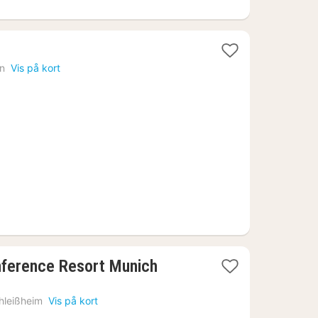
1
at
n
Vis på kort
ra
1063
r.
1
onference Resort Munich
nat
fra
hleißheim
Vis på kort
844