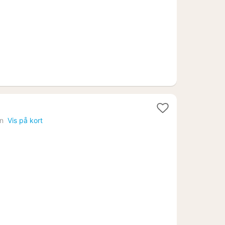
kr.
n
Vis på kort