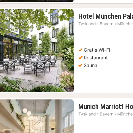
München: Big Bus Hop-On Hop-Off Sightseeing Bus Tour
(18)
Hotel München Pal
Tyskland
›
Bayern
›
Münche
Gratis Wi-Fi
Forrige billede
Næste billede
Restaurant
Sauna
Munich Marriott Ho
Tyskland
›
Bayern
›
Münche