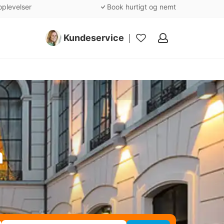
oplevelser
Book hurtigt og nemt
Kundeservice
Mine
favoritter
n