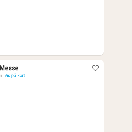
kr.
1
 Messe
nat
n
Vis på kort
fra
524
kr.