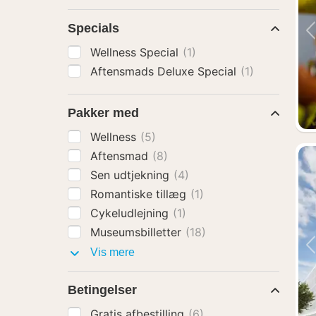
Specials
Wellness Special
(1)
Aftensmads Deluxe Special
(1)
Pakker med
Wellness
(5)
Aftensmad
(8)
Sen udtjekning
(4)
Romantiske tillæg
(1)
Cykeludlejning
(1)
Museumsbilletter
(18)
Pakker
Vis mere
med
Betingelser
Gratis afbestilling
(6)