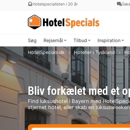
Hotelspecialisten i 20 år
Gæs
Søg
Rejsemål
Tilbud
Inspiration
HotelSpecials.dk
Hoteller i Tyskland
Ho
Bliv forkælet med et o
Find luksushotel i Bayern med HotelSpecia
stjernet hotel, eller skab en luksusweek