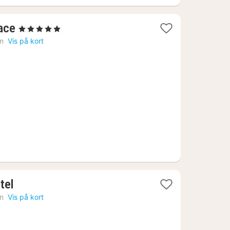
1
ace
, 5 Stjerner
nat
n
Vis på kort
fra
2033
kr.
1
tel
nat
n
Vis på kort
fra
1057