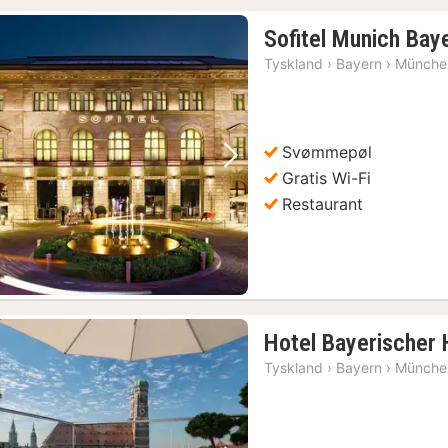
Sofitel Munich Bay
Tyskland
›
Bayern
›
Münche
Svømmepøl
Forrige billede
Næste billede
Gratis Wi-Fi
Restaurant
Hotel Bayerischer 
Tyskland
›
Bayern
›
Münche