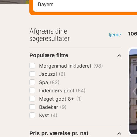
Søg efter destination ...
Afgræns dine
10
fjerne
søgeresultater
Populære filtre
Morgenmad inkluderet
(98)
Jacuzzi
(6)
Spa
(82)
Indendørs pool
(64)
Meget godt 8+
(1)
Badekar
(9)
Kyst
(4)
Pris pr. værelse pr. nat