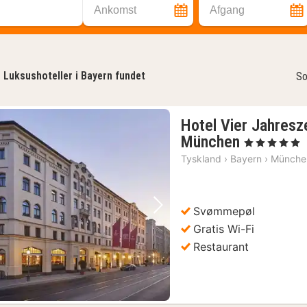
Ankomst
Afgang
6
Luksushoteller i Bayern fundet
So
Hotel Vier Jahresz
1
München
, 5 Stjerner
nat
Tyskland
›
Bayern
›
Münche
fra
3041
kr.
Svømmepøl
Forrige billede
Næste billede
Gratis Wi-Fi
Restaurant