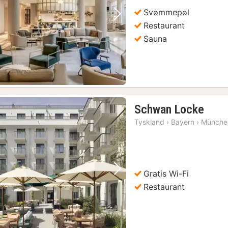
Svømmepøl
Forrige billede
Næste billede
Restaurant
Sauna
1
Schwan Locke
nat
Tyskland
›
Bayern
›
Münche
fra
601
kr.
Gratis Wi-Fi
Forrige billede
Næste billede
Restaurant