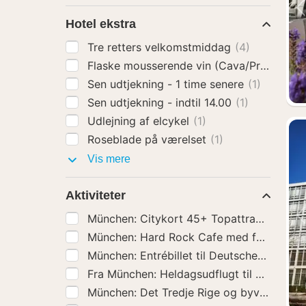
Hotel ekstra
Tre retters velkomstmiddag
(4)
Flaske mousserende vin (Cava/Prosecco)
Sen udtjekning - 1 time senere
(1)
Sen udtjekning - indtil 14.00
(1)
Udlejning af elcykel
(1)
Roseblade på værelset
(1)
Hotel
Vis mere
ekstra
Aktiviteter
München: Entrébillet til Deutsches