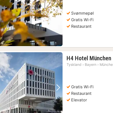
Svømmepøl
Forrige billede
Næste billede
Gratis Wi-Fi
Restaurant
H4 Hotel München
Tyskland
›
Bayern
›
Münche
Gratis Wi-Fi
Forrige billede
Næste billede
Restaurant
Elevator