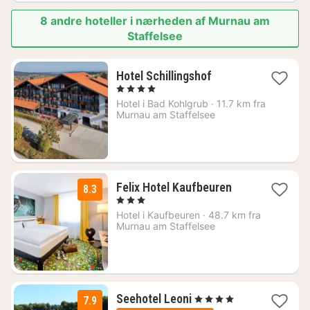
8 andre hoteller i nærheden af Murnau am
Staffelsee
1
Hotel Schillingshof
nat
, 4 Stjerner
fra
Hotel i
Bad Kohlgrub
·
11.7 km fra
1144
Murnau am Staffelsee
kr.
1
Felix Hotel Kaufbeuren
8.3
nat
, 3 Stjerner
fra
Hotel i
Kaufbeuren
·
48.7 km fra
490
Murnau am Staffelsee
kr.
2
Seehotel Leoni
, 4 Stjerner
7.9