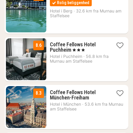
nætter
Rolig beliggenhed
fra
1155
Hotel i
Berg
·
32.6 km fra Murnau am
Staffelsee
kr.
Coffee Fellows Hotel
8.6
2
Puchheim
, 3 Stjerner
nætter
Hotel i
Puchheim
·
56.8 km fra
fra
Murnau am Staffelsee
516
kr.
Coffee Fellows Hotel
8.3
2
München-Freiham
nætter
Hotel i
München
·
53.6 km fra Murnau
fra
am Staffelsee
516
kr.