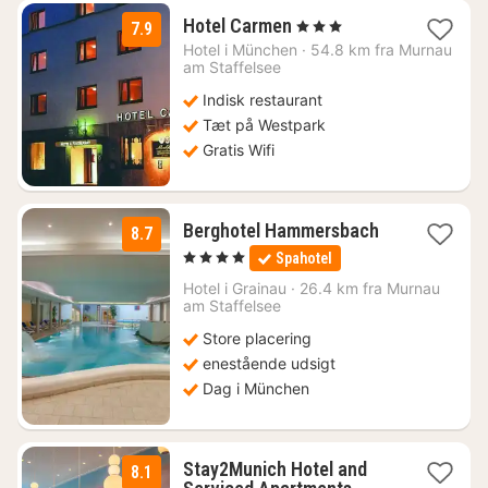
3
Hotel Carmen
, 3 Stjerner
7.9
nætter
Hotel i
München
·
54.8 km fra Murnau
fra
am Staffelsee
524
Indisk restaurant
kr.
Tæt på Westpark
Gratis Wifi
1
Berghotel Hammersbach
8.7
nat
, 4 Stjerner
Spahotel
fra
1104
Hotel i
Grainau
·
26.4 km fra Murnau
am Staffelsee
kr.
Store placering
enestående udsigt
Dag i München
Stay2Munich Hotel and
8.1
1