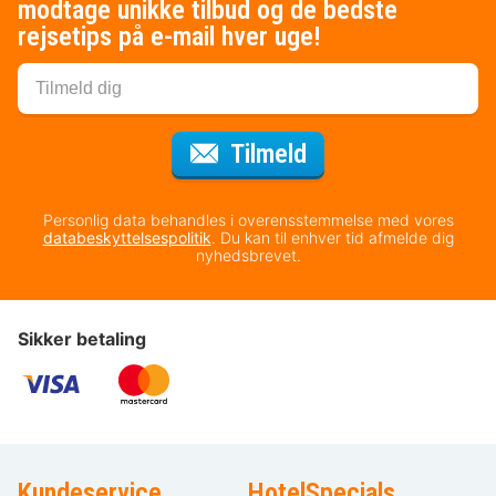
modtage unikke tilbud og de bedste
rejsetips på e-mail hver uge!
til nyhedsbrevet
Tilmeld
Personlig data behandles i overensstemmelse med vores
databeskyttelsespolitik
. Du kan til enhver tid afmelde dig
nyhedsbrevet.
Sikker betaling
Kundeservice
HotelSpecials