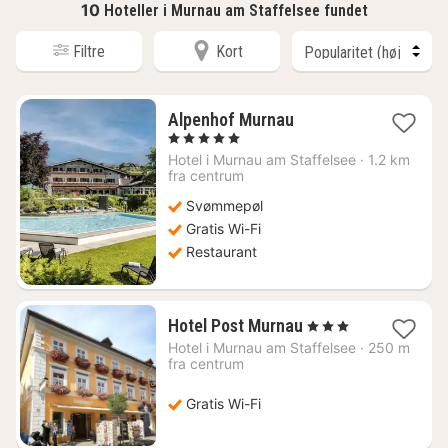
10
Hoteller i Murnau am Staffelsee fundet
Filtre
Kort
1
Alpenhof Murnau
nat
, 5 Stjerner
fra
Hotel i
Murnau am Staffelsee
·
1.2 km
1874
fra centrum
kr.
Svømmepøl
Gratis Wi-Fi
Restaurant
1
Hotel Post Murnau
, 3 Stjerner
nat
Hotel i
Murnau am Staffelsee
·
250 m
fra
fra centrum
1530
kr.
Gratis Wi-Fi