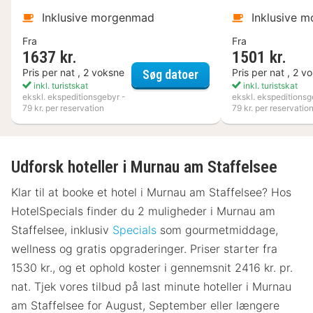
Inklusive morgenmad
Inklusive 
Fra
Fra
1637 kr.
1501 kr.
Kosta Boda Art Hotel
Pris per nat , 2 voksne
Pris per nat , 2 v
Søg datoer
inkl. turistskat
inkl. turistskat
ekskl. ekspeditionsgebyr -
ekskl. ekspeditionsg
79 kr. per reservation
79 kr. per reservatio
Udforsk hoteller i Murnau am Staffelsee
Klar til at booke et hotel i Murnau am Staffelsee? Hos
HotelSpecials finder du 2 muligheder i Murnau am
Staffelsee, inklusiv
Specials
som gourmetmiddage,
wellness og gratis opgraderinger. Priser starter fra
1530 kr., og et ophold koster i gennemsnit 2416 kr. pr.
nat. Tjek vores tilbud på last minute hoteller i Murnau
am Staffelsee for August, September eller længere