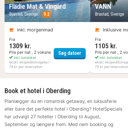
Flädie Mat & Vingård
VANN
Bjärred, Sverige
9.2
Brastad, Sverige
Inkl. morgenmad
Inklusive 
Fra
Fra
1309 kr.
1105 kr.
Flädie Mat & Vingård
Pris per nat , 2 voksne
Pris per nat , 2 v
Søg datoer
inkl. turistskat
inkl. turistskat
ekskl. ekspeditionsgebyr -
ekskl. ekspeditionsg
79 kr. per reservation
79 kr. per reservatio
Book et hotel i Oberding
Planlægger du en romantisk getaway, en luksusferie
eller bare det perfekte hotel i Oberding? HotelSpecials
har udvalgt 27 hoteller i Oberding til August,
September og længere frem. Med nem booking og