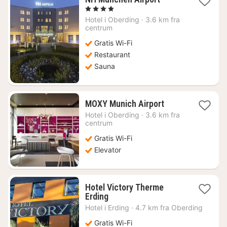
nat
, 4 Stjerner
fra
Hotel i
Oberding
·
3.6 km fra
554
centrum
kr.
Gratis Wi-Fi
Restaurant
Sauna
1
MOXY Munich Airport
nat
Hotel i
Oberding
·
3.6 km fra
fra
centrum
512
Gratis Wi-Fi
kr.
Elevator
Hotel Victory Therme
1
Erding
nat
Hotel i
Erding
·
4.7 km fra Oberding
fra
1882
Gratis Wi-Fi