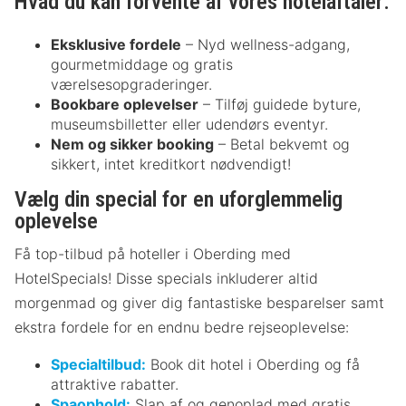
Hvad du kan forvente af vores hotelaftaler:
Eksklusive fordele
– Nyd wellness-adgang,
gourmetmiddage og gratis
værelsesopgraderinger.
Bookbare oplevelser
– Tilføj guidede byture,
museumsbilletter eller udendørs eventyr.
Nem og sikker booking
– Betal bekvemt og
sikkert, intet kreditkort nødvendigt!
Vælg din special for en uforglemmelig
oplevelse
Få top-tilbud på hoteller i Oberding med
HotelSpecials! Disse specials inkluderer altid
morgenmad og giver dig fantastiske besparelser samt
ekstra fordele for en endnu bedre rejseoplevelse:
Specialtilbud:
Book dit hotel i Oberding og få
attraktive rabatter.
Spaophold:
Slap af og genoplad med gratis