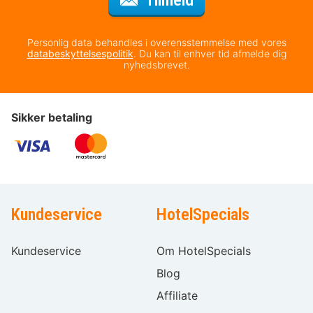
Tilmeld
Personlig data behandles i overensstemmelse med vores
databeskyttelsespolitik
. Du kan til enhver tid afmelde dig
nyhedsbrevet.
Sikker betaling
Kundeservice
HotelSpecials
Kundeservice
Om HotelSpecials
Blog
Affiliate