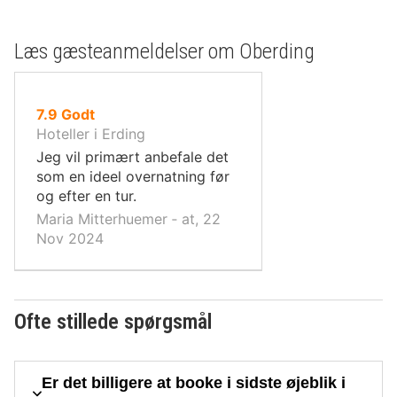
Læs gæsteanmeldelser om Oberding
ud
7.9
Godt
af
Hoteller i Erding
10,
Jeg vil primært anbefale det
som en ideel overnatning før
og efter en tur.
Maria Mitterhuemer ‐ at, 22
Nov 2024
Ofte stillede spørgsmål
Er det billigere at booke i sidste øjeblik i