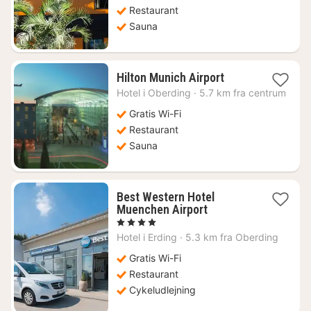
kr.
Restaurant
Sauna
1
Hilton Munich Airport
nat
Hotel i
Oberding
·
5.7 km fra centrum
fra
1182
Gratis Wi-Fi
kr.
Restaurant
Sauna
Best Western Hotel
1
Muenchen Airport
nat
, 4 Stjerner
fra
Hotel i
Erding
·
5.3 km fra Oberding
790
kr.
Gratis Wi-Fi
Restaurant
Cykeludlejning