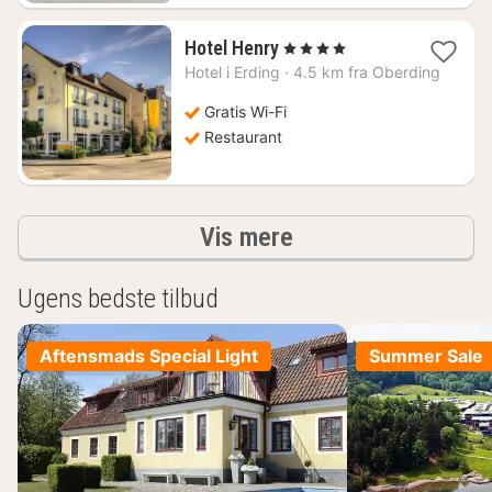
1
Hotel Henry
, 4 Stjerner
nat
Hotel i
Erding
·
4.5 km fra Oberding
fra
772
Gratis Wi-Fi
kr.
Restaurant
resultater
Vis mere
Ugens bedste tilbud
Aftensmads Special Light
Summer Sale