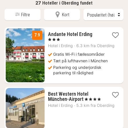
27
Hoteller i Oberding fundet
Filtre
Kort
1
Andante Hotel Erding
7.9
nat
, 3 Stjerner
fra
Hotel i
Erding
·
6.3 km fra Oberding
553
kr.
Gratis Wi-Fi i fællesområder
Tæt på lufthavnen i München
Parkering og underjordisk
parkering til rådighed
Best Western Hotel
1
München-Airport
, 4 Stjerner
nat
Hotel i
Erding
·
5.3 km fra Oberding
fra
785
kr.