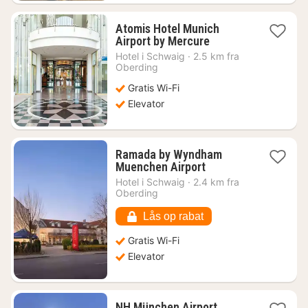
Atomis Hotel Munich
1
Airport by Mercure
nat
Hotel i
Schwaig
·
2.5 km fra
fra
Oberding
465
Gratis Wi-Fi
kr.
Elevator
Ramada by Wyndham
1
Muenchen Airport
nat
Hotel i
Schwaig
·
2.4 km fra
fra
Oberding
470
kr.
Lås op rabat
Gratis Wi-Fi
Elevator
1
NH München Airport