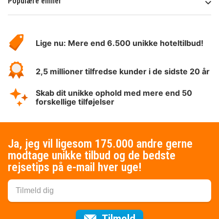
Populære emner
Om
HotelSpecials
Lige nu: Mere end 6.500 unikke hoteltilbud!
2,5 millioner tilfredse kunder i de sidste 20 år
Skab dit unikke ophold med mere end 50
forskellige tilføjelser
Ja, jeg vil ligesom 175.000 andre gerne
modtage unikke tilbud og de bedste
rejsetips på e-mail hver uge!
til nyhedsbrevet