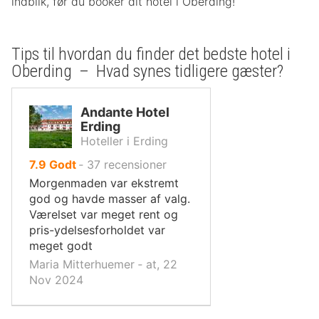
indblik, før du booker dit hotel i Oberding!
Tips til hvordan du finder det bedste hotel i
Oberding – Hvad synes tidligere gæster?
Andante Hotel
Erding
Hoteller i Erding
ud
7.9
Godt
‐
37
recensioner
af
Morgenmaden var ekstremt
10,
god og havde masser af valg.
Værelset var meget rent og
pris-ydelsesforholdet var
meget godt
Maria Mitterhuemer ‐ at, 22
Nov 2024