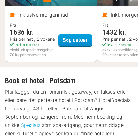
Inklusive morgenmad
Inkl. morg
Fra
Fra
1636 kr.
1432 kr.
Kosta Boda Art Hotel
Pris per nat , 2 voksne
Pris per nat , 2 v
Søg datoer
inkl. turistskat
inkl. turistskat
ekskl. ekspeditionsgebyr -
ekskl. ekspeditionsg
79 kr. per reservation
99 kr. per reservatio
Book et hotel i Potsdam
Planlægger du en romantisk getaway, en luksusferie
eller bare det perfekte hotel i Potsdam? HotelSpecials
har udvalgt 43 hoteller i Potsdam til August,
September og længere frem. Med nem booking og
unikke
Specials
som spa-adgang, gourmetmiddage
eller kulturelle oplevelser kan du finde hoteller i