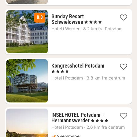
Sunday Resort
8.0
2
Schwielowsee
, 4 Stjerner
nætter
Hotel i
Werder
·
8.2 km fra Potsdam
fra
741
kr.
2
Kongresshotel Potsdam
nætter
, 4 Stjerner
fra
Hotel i
Potsdam
·
3.8 km fra centrum
602
kr.
INSELHOTEL Potsdam -
1
Hermannswerder
, 4 Stjerner
nat
Hotel i
Potsdam
·
2.6 km fra centrum
fra
1065
Svømmepøl