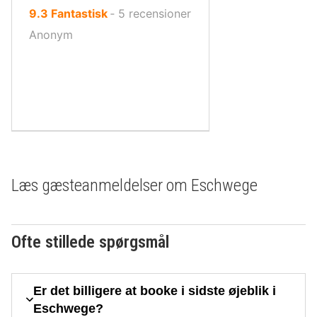
ud
9.3
Fantastisk
‐
5
recensioner
af
Anonym
10,
Læs gæsteanmeldelser om Eschwege
Ofte stillede spørgsmål
Er det billigere at booke i sidste øjeblik i
Eschwege?