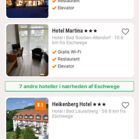
Restaurant
Elevator
1
Hotel Martina
, 3 Stjerner
nat
Hotel i
Bad Sooden-Allendorf
·
10.6
fra
km fra Eschwege
874
Gratis Wi-Fi
kr.
Restaurant
Elevator
7 andre hoteller i nærheden af Eschwege
1
Heikenberg Hotel
, 3 Stjerner
8.1
nat
Hotel i
Bad Lauterberg
·
56.6 km fra
fra
Eschwege
516
kr.