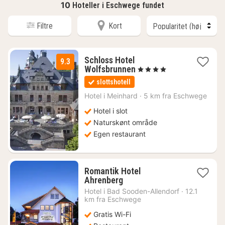
10
Hoteller i Eschwege fundet
Filtre
Kort
Schloss Hotel
9.3
1
Wolfsbrunnen
, 4 Stjerner
nat
slottshotell
fra
1488
Hotel i
Meinhard
·
5 km fra Eschwege
kr.
Hotel i slot
Naturskønt område
Egen restaurant
Romantik Hotel
1
Ahrenberg
nat
Hotel i
Bad Sooden-Allendorf
·
12.1
fra
km fra Eschwege
1060
Gratis Wi-Fi
kr.