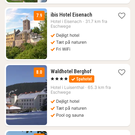
1
ibis Hotel Eisenach
7.9
nat
Hotel i
Eisenach
·
31.7 km fra
fra
Eschwege
516
Dejligt hotel
kr.
Tæt på naturen
Fri WiFi
1
Waldhotel Berghof
8.0
nat
, 4 Stjerner
Spahotel
fra
516
Hotel i
Luisenthal
·
65.3 km fra
Eschwege
kr.
Dejligt hotel
Tæt på naturen
Pool og sauna