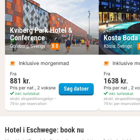
Kviberg Park Hotel &
Conference
Kosta Boda 
Göteborg, Sverige
8.0
Kosta, Sverige
Inklusive morgenmad
Inklusive 
Fra
Fra
881 kr.
1638 kr.
Kviberg Park Hotel & 
Pris per nat , 2 voksne
Pris per nat , 2 v
Søg datoer
inkl. turistskat
inkl. turistskat
ekskl. ekspeditionsgebyr -
ekskl. ekspeditionsg
79 kr. per reservation
79 kr. per reservatio
Hotel i Eschwege: book nu