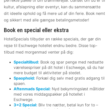
perfekte pakke til din drømmerejse. Uanset om du er til
kultur, afslapning eller eventyr, kan du sammensætte
dit ideelle ophold og få mere ud af din ferie. Book nemt
og sikkert med alle gængse betalingsmetoder!
Book en special eller ekstra
HotelSpecials tilbyder en række specials, der gør din
rejse til Eschwege hotellet endnu bedre. Disse top-
tilbud med morgenmad venter på dig:
Specialtilbud:
Book og spar penge med nedsatte
værelsespriser på dit hotel i Eschwege, så du har
mere budget til aktiviteter på stedet.
Spaophold:
Forkæl dig selv med gratis adgang til
spaen.
Aftenmads Special:
Nyd bekymringsløst måltider
med vores middagspakker på hotellet i
Eschwege.
3=2 Special:
Bliv tre nætter, betal kun for to –