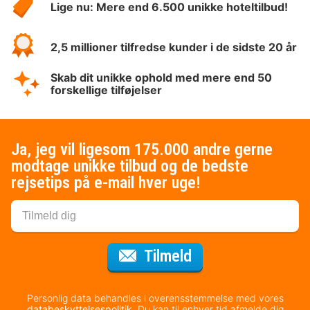
Lige nu: Mere end 6.500 unikke hoteltilbud!
2,5 millioner tilfredse kunder i de sidste 20 år
Skab dit unikke ophold med mere end 50
forskellige tilføjelser
Ja, jeg vil ligesom 175.000 andre gerne
modtage unikke tilbud og de bedste
rejsetips på e-mail hver uge!
til nyhedsbrevet
Tilmeld
Personlig data behandles i overensstemmelse med vores
databeskyttelsespolitik
. Du kan til enhver tid afmelde dig