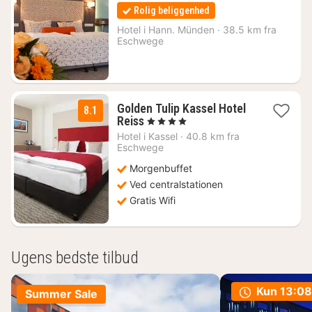
nætter
Rolig beliggenhed
fra
516
Hotel i
Hann. Münden
·
38.5 km fra
Eschwege
kr.
Golden Tulip Kassel Hotel
8.1
1
Reiss
, 4 Stjerner
nat
Hotel i
Kassel
·
40.8 km fra
fra
Eschwege
907
Morgenbuffet
kr.
Ved centralstationen
Gratis Wifi
Ugens bedste tilbud
Kun
13:08
Summer Sale