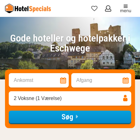
menu
Mine
favoritter
Gode hoteller og hotelpakker i
Eschwege
Ankomst
Afgang
2 Voksne (1 Værelse)
Søg