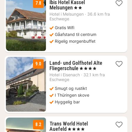
Ibis Hotel Kassel
7.8
1
Melsungen
, 2 Stjerner
nat
Hotel i
Melsungen
·
36.6 km fra
fra
Eschwege
561
Gratis Wifi
kr.
Gåafstand til centrum
Rigelig morgenbuffet
Land- und Golfhotel Alte
9.0
1
Fliegerschule
, 4 Stjerner
nat
Hotel i
Eisenach
·
32.1 km fra
fra
Eschwege
554
Smugt og rustikt
kr.
I Thüringen skove
Hyggelig bar
Trans World Hotel
8.2
2
Auefeld
, 4 Stjerner