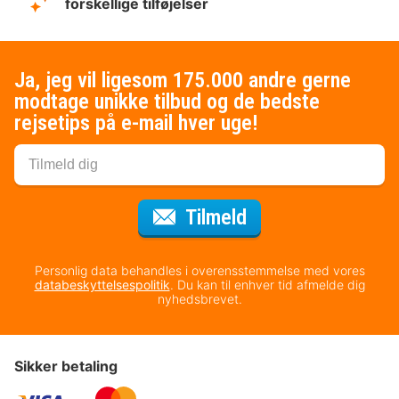
forskellige tilføjelser
Ja, jeg vil ligesom 175.000 andre gerne
modtage unikke tilbud og de bedste
rejsetips på e-mail hver uge!
til nyhedsbrevet
Tilmeld
Personlig data behandles i overensstemmelse med vores
databeskyttelsespolitik
. Du kan til enhver tid afmelde dig
nyhedsbrevet.
Sikker betaling