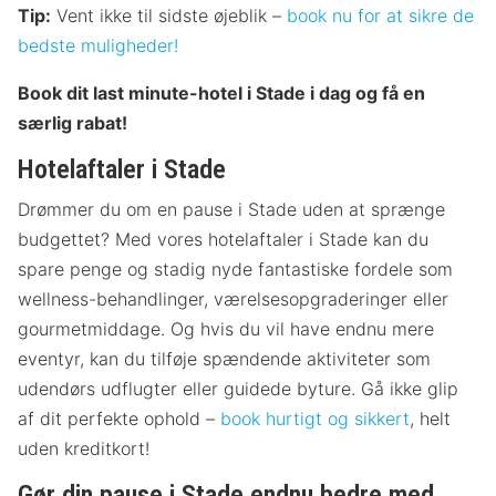
Tip:
Vent ikke til sidste øjeblik –
book nu for at sikre de
bedste muligheder!
Book dit last minute-hotel i Stade i dag og få en
særlig rabat!
Hotelaftaler i Stade
Drømmer du om en pause i Stade uden at sprænge
budgettet? Med vores hotelaftaler i Stade kan du
spare penge og stadig nyde fantastiske fordele som
wellness-behandlinger, værelsesopgraderinger eller
gourmetmiddage. Og hvis du vil have endnu mere
eventyr, kan du tilføje spændende aktiviteter som
udendørs udflugter eller guidede byture. Gå ikke glip
af dit perfekte ophold –
book hurtigt og sikkert
, helt
uden kreditkort!
Gør din pause i Stade endnu bedre med