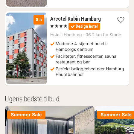
1
Arcotel Rubin Hamburg
8.5
nat
, 4 Stjerner
Design hotel
fra
782
Hotel i
Hamborg
·
36.2 km fra Stade
kr.
Moderne 4-stjernet hotel i
Hamborgs centrum
Faciliteter: fitnesscenter, sauna,
restaurant og bar
Perfekt beliggenhed nær Hamburg
Hauptbahnhof
Ugens bedste tilbud
Summer Sale
Summer Sale