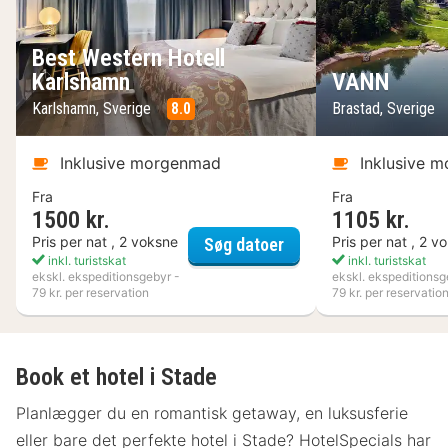
Best Western Hotell
Karlshamn
VANN
Karlshamn, Sverige
8.0
Brastad, Sverige
Inklusive morgenmad
Inklusive 
Fra
Fra
1500 kr.
1105 kr.
Best Western Hotell K
Pris per nat , 2 voksne
Pris per nat , 2 v
Søg datoer
inkl. turistskat
inkl. turistskat
ekskl. ekspeditionsgebyr -
ekskl. ekspeditionsg
79 kr. per reservation
79 kr. per reservatio
Book et hotel i Stade
Planlægger du en romantisk getaway, en luksusferie
eller bare det perfekte hotel i Stade? HotelSpecials har