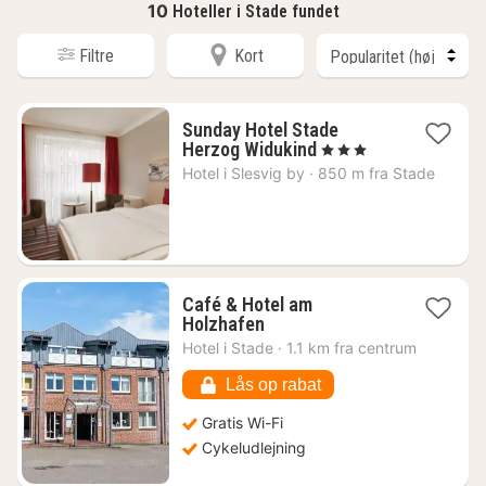
10
Hoteller i Stade fundet
Filtre
Kort
Sunday Hotel Stade
2
Herzog Widukind
, 3 Stjerner
nætter
Hotel i
Slesvig by
·
850 m fra Stade
fra
628
kr.
Café & Hotel am
1
Holzhafen
nat
Hotel i
Stade
·
1.1 km fra centrum
fra
733
Lås op rabat
kr.
Gratis Wi-Fi
Cykeludlejning