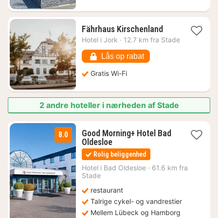
1
Fährhaus Kirschenland
nat
Hotel i
Jork
·
12.7 km fra Stade
fra
651
Lås op rabat
kr.
Gratis Wi-Fi
2 andre hoteller i nærheden af Stade
Good Morning+ Hotel Bad
8.0
1
Oldesloe
nat
Rolig beliggenhed
fra
532
Hotel i
Bad Oldesloe
·
61.6 km fra
Stade
kr.
restaurant
Talrige cykel- og vandrestier
Mellem Lübeck og Hamborg