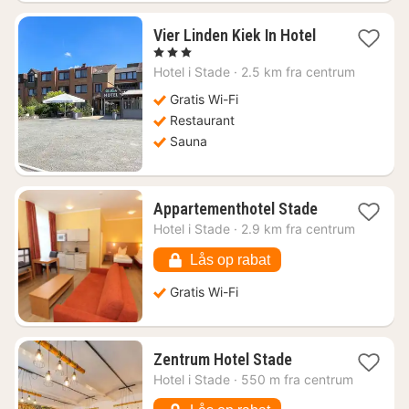
1
Vier Linden Kiek In Hotel
nat
, 3 Stjerner
fra
Hotel i
Stade
·
2.5 km fra centrum
793
kr.
Gratis Wi-Fi
Restaurant
Sauna
1
Appartementhotel Stade
nat
Hotel i
Stade
·
2.9 km fra centrum
fra
624
Lås op rabat
kr.
Gratis Wi-Fi
1
Zentrum Hotel Stade
nat
Hotel i
Stade
·
550 m fra centrum
fra
766