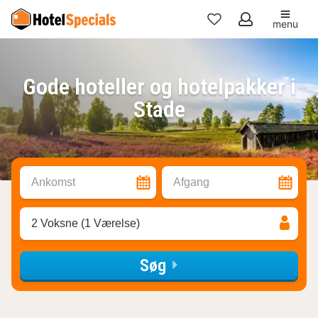
menu
Mine
favoritter
Gode hoteller og hotelpakker i
Stade
Ankomst
Afgang
2 Voksne (1 Værelse)
Søg