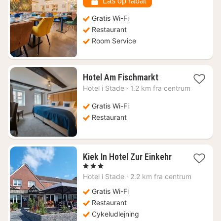
Lås op rabat
kr.
Gratis Wi-Fi
Restaurant
Room Service
1
Hotel Am Fischmarkt
nat
Hotel i
Stade
·
1.2 km fra centrum
fra
760
Gratis Wi-Fi
kr.
Restaurant
1
Kiek In Hotel Zur Einkehr
nat
, 3 Stjerner
fra
Hotel i
Stade
·
2.2 km fra centrum
739
kr.
Gratis Wi-Fi
Restaurant
Cykeludlejning