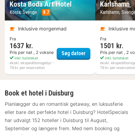
Kosta Boda Art Hotel
Karlshamn
Kosta, Sverige
8.7
Karlshamn, Sveri
Inklusive morgenmad
Inklusive 
Fra
Fra
1637 kr.
1501 kr.
Kosta Boda Art Hotel
Pris per nat , 2 voksne
Pris per nat , 2 v
Søg datoer
inkl. turistskat
inkl. turistskat
ekskl. ekspeditionsgebyr -
ekskl. ekspeditionsg
79 kr. per reservation
79 kr. per reservatio
Book et hotel i Duisburg
Planlægger du en romantisk getaway, en luksusferie
eller bare det perfekte hotel i Duisburg? HotelSpecials
har udvalgt 152 hoteller i Duisburg til August,
September og længere frem. Med nem booking og