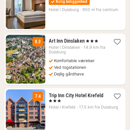
Rolig beliggenhed
fra
693
Hotel i
Duisburg
·
950 m fra centrum
kr.
3
Art Inn Dinslaken
, 3 Stjerner
8.3
nætter
Hotel i
Dinslaken
·
14.9 km fra
fra
Duisburg
442
Komfortable værelser
kr.
Ved togstationen
Dejlig gårdhave
Trip Inn City Hotel Krefeld
7.4
2
, 3 Stjerner
nætter
Hotel i
Krefeld
·
17.5 km fra Duisburg
fra
337
kr.