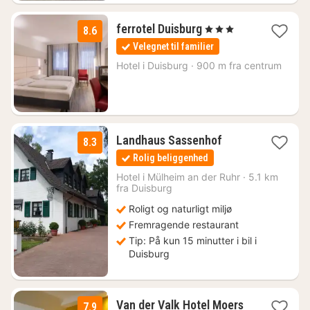
1
ferrotel Duisburg
, 3 Stjerner
8.6
nat
Velegnet til familier
fra
585
Hotel i
Duisburg
·
900 m fra centrum
kr.
1
Landhaus Sassenhof
8.3
nat
Rolig beliggenhed
fra
898
Hotel i
Mülheim an der Ruhr
·
5.1 km
fra Duisburg
kr.
Roligt og naturligt miljø
Fremragende restaurant
Tip: På kun 15 minutter i bil i
Duisburg
3
Van der Valk Hotel Moers
7.9