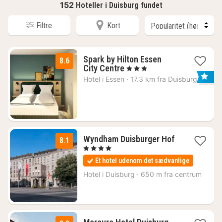
152
Hoteller i Duisburg fundet
Filtre
Kort
Spark by Hilton Essen
8.6
3
City Centre
, 3 Stjerner
nætter
Hotel i
Essen
·
17.3 km fra Duisburg
fra
390
kr.
Wyndham Duisburger Hof
8.1
1
, 4 Stjerner
nat
Et hotel udenom det sædvanlige
fra
502
Hotel i
Duisburg
·
650 m fra centrum
kr.