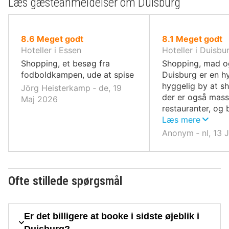
Læs gæsteanmeldelser om Duisburg
ud
ud
8.6
Meget godt
8.1
Meget godt
af
af
Hoteller i Essen
Hoteller i Duisbu
10,
10,
Shopping, et besøg fra
Shopping, mad og
fodboldkampen, ude at spise
Duisburg er en h
hyggelig by at s
Jörg Heisterkamp ‐ de, 19
der er også mass
Maj 2026
restauranter, og 
du tage til casin
Læs mere
hurtigt taber din
Anonym ‐ nl, 13 
(anbefales ikke).
Ofte stillede spørgsmål
Er det billigere at booke i sidste øjeblik i
Duisburg?