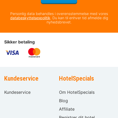
Personlig data behandles i overensstemmelse med vores
databeskyttelsespolitik
. Du kan til enhver tid afmelde dig
nyhedsbrevet.
Sikker betaling
Kundeservice
HotelSpecials
Kundeservice
Om HotelSpecials
Blog
Affiliate
Registrer dit hotel