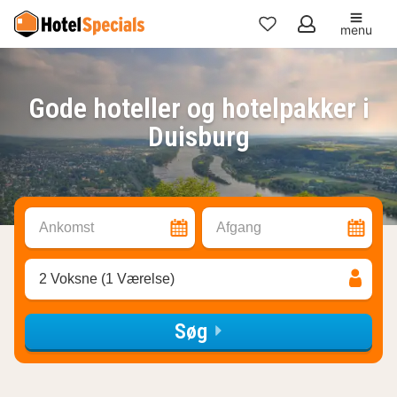
menu
Mine
favoritter
Gode hoteller og hotelpakker i
Duisburg
Ankomst
Afgang
2 Voksne (1 Værelse)
Søg