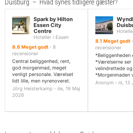
Duisburg – Hvad synes tidligere gæster?
Spark by Hilton
Wynd
Essen City
Duisb
Centre
Hotelle
Hoteller i Essen
ud
8.1
Meget godt
ud
8.6
Meget godt
‐
8
af
recensioner
af
recensioner
10,
*Beliggenheden e
10,
Central beliggenhed, rent,
*Værelserne ser
god morgenmad, meget
velindrettede o
venligt personale. Værelset
*Morgenmaden va
lidt lille, men nyrenoveret.
Anonym ‐ nl, 13
Jörg Heisterkamp ‐ de, 19 Maj
2026