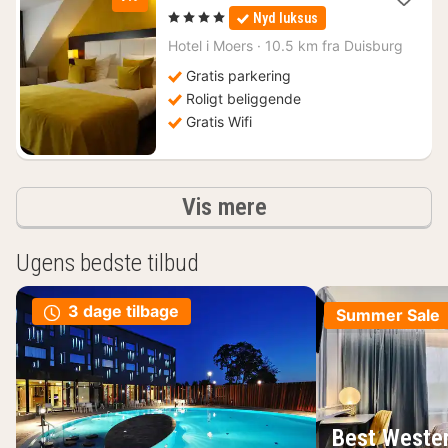
nætter
, 4 Stjerner
Nyd luksus
fra
693
Hotel i
Moers
·
10.5 km fra Duisburg
kr.
Gratis parkering
Roligt beliggende
Gratis Wifi
resultater
Vis mere
Ugens bedste tilbud
3 dage tilbage
Summer Sale
Best Wester