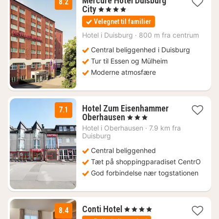
Mercure Hotel Duisburg
8.2
2
City
, 4 Stjerner
nætter
Velegnet til familier
fra
524
Hotel i
Duisburg
·
800 m fra centrum
kr.
Central beliggenhed i Duisburg
Tur til Essen og Mülheim
Moderne atmosfære
Hotel Zum Eisenhammer
7.1
1
Oberhausen
, 3 Stjerner
nat
Hotel i
Oberhausen
·
7.9 km fra
fra
Duisburg
666
Central beliggenhed
kr.
Tæt på shoppingparadiset CentrO
God forbindelse nær togstationen
1
Conti Hotel
, 4 Stjerner
8.4
nat