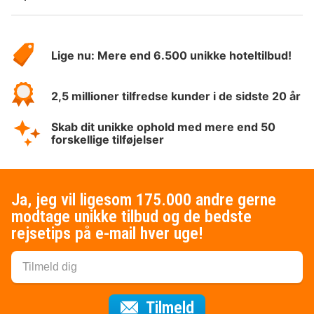
Om
HotelSpecials
Lige nu: Mere end 6.500 unikke hoteltilbud!
2,5 millioner tilfredse kunder i de sidste 20 år
Skab dit unikke ophold med mere end 50
forskellige tilføjelser
Ja, jeg vil ligesom 175.000 andre gerne
modtage unikke tilbud og de bedste
rejsetips på e-mail hver uge!
til nyhedsbrevet
Tilmeld