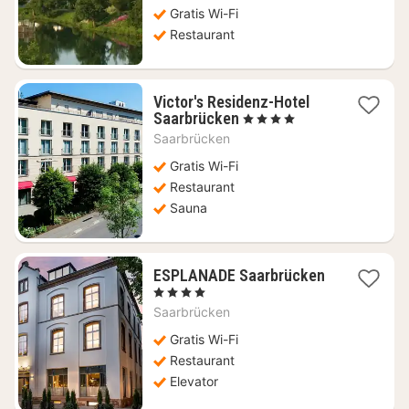
Gratis Wi-Fi
Restaurant
Victor's Residenz-Hotel
1
Saarbrücken
, 4 Stjerner
nat
Saarbrücken
fra
607
Gratis Wi-Fi
kr.
Restaurant
Sauna
ESPLANADE Saarbrücken
1
, 4 Stjerner
nat
Saarbrücken
fra
1920
Gratis Wi-Fi
kr.
Restaurant
Elevator