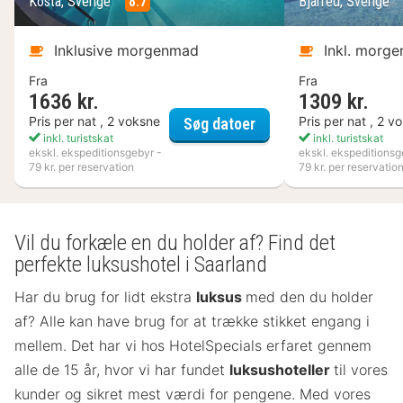
Kosta, Sverige
8.7
Bjärred, Sverige
Inklusive morgenmad
Inkl. morg
Fra
Fra
1636 kr.
1309 kr.
Kosta Boda Art Hotel
Pris per nat , 2 voksne
Pris per nat , 2 v
Søg datoer
inkl. turistskat
inkl. turistskat
ekskl. ekspeditionsgebyr -
ekskl. ekspeditionsg
79 kr. per reservation
79 kr. per reservatio
Vil du forkæle en du holder af? Find det
perfekte luksushotel i Saarland
Har du brug for lidt ekstra
luksus
med den du holder
af? Alle kan have brug for at trække stikket engang i
mellem. Det har vi hos HotelSpecials erfaret gennem
alle de 15 år, hvor vi har fundet
luksushoteller
til vores
kunder og sikret mest værdi for pengene. Med vores