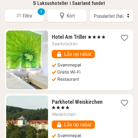
5
Luksushoteller i Saarland fundet
1
Filtre
Kort
1
Hotel Am Triller
, 4 Stjerner
nat
Saarbrücken
fra
1128
Lås op rabat
kr.
Svømmepøl
Gratis Wi-Fi
Restaurant
1
Parkhotel Weiskirchen
nat
, 4 Stjerner
fra
Weiskirchen
1090
kr.
Lås op rabat
Svømmepøl