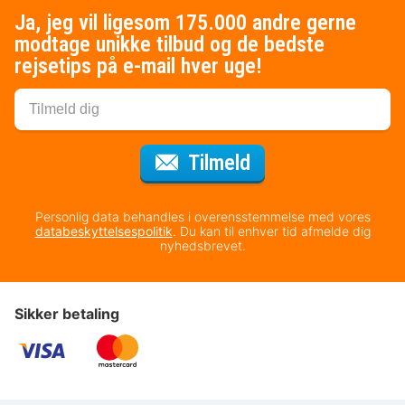
Ja, jeg vil ligesom 175.000 andre gerne
modtage unikke tilbud og de bedste
rejsetips på e-mail hver uge!
til nyhedsbrevet
Tilmeld
Personlig data behandles i overensstemmelse med vores
databeskyttelsespolitik
. Du kan til enhver tid afmelde dig
nyhedsbrevet.
Sikker betaling