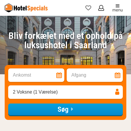
menu
Mine
favoritter
Bliv forkælet med et ophold på
luksushotel i Saarland
Ankomst
Afgang
2 Voksne (1 Værelse)
Søg