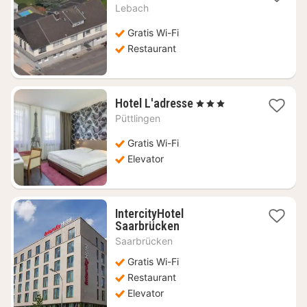
nat
Lebach
fra
568
Gratis Wi-Fi
kr.
Restaurant
1
Hotel L'adresse
, 3 Stjerner
nat
Püttlingen
fra
837
Gratis Wi-Fi
kr.
Elevator
IntercityHotel
1
Saarbrücken
nat
Saarbrücken
fra
414
Gratis Wi-Fi
kr.
Restaurant
Elevator