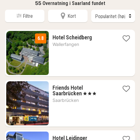
55
Overnatning i Saarland fundet
Filtre
Kort
1
Hotel Scheidberg
6.8
nat
Wallerfangen
fra
516
kr.
Friends Hotel
1
Saarbrücken
, 3 Stjerner
nat
Saarbrücken
fra
534
kr.
1
Hotel Leidinger