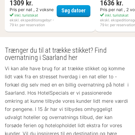
1309 kr.
1636 kr.
Flädie Mat & Vingård
Pris per nat , 2 voksne
Pris per nat , 2 v
Søg datoer
inkl. turistskat
inkl. turistskat
ekskl. ekspeditionsgebyr -
ekskl. ekspeditionsg
79 kr. per reservation
79 kr. per reservatio
Trænger du til at trække stikket? Find
overnatning i Saarland her
Vi kan alle have brug for at trække stikket og komme
lidt væk fra en stresset hverdag i en nat eller to -
forkæl dig selv med en en billig overnatning på hotel i
Saarland. Hos HotelSpecials er vi passionerede
omkring at kunne tilbyde vores kunder lidt mere værdi
for pengene. I 15 år har vi tilbydes omhyggeligt
udvalgt hoteller og overnatnings tilbud, der kan
forsøde ferien og hotelopholdet lidt ekstra for vores
kunder. Vil du inspireres til en destination og høre