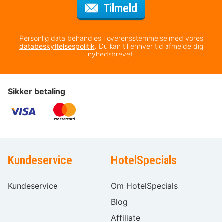
til nyhedsbrevet
Tilmeld
Personlig data behandles i overensstemmelse med vores
databeskyttelsespolitik
. Du kan til enhver tid afmelde dig
nyhedsbrevet.
Sikker betaling
Kundeservice
HotelSpecials
Kundeservice
Om HotelSpecials
Blog
Affiliate