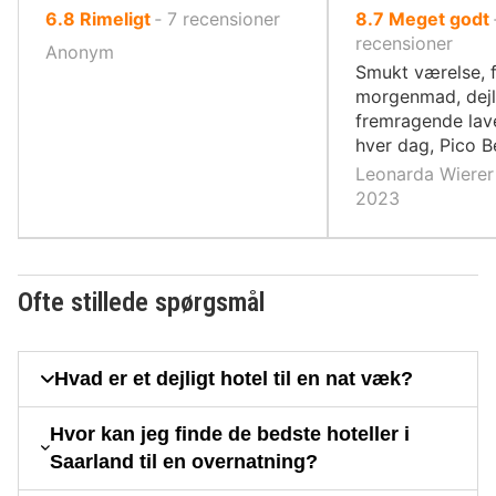
ud
ud
6.8
Rimeligt
‐
7
recensioner
8.7
Meget godt
af
af
recensioner
Anonym
10,
10,
Smukt værelse, 
morgenmad, dejli
fremragende lav
hver dag, Pico Be
Leonarda Wierer 
2023
Ofte stillede spørgsmål
Hvad er et dejligt hotel til en nat væk?
Hvor kan jeg finde de bedste hoteller i
Saarland til en overnatning?