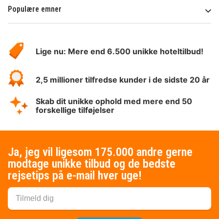
Populære emner
Om
HotelSpecials
Lige nu: Mere end 6.500 unikke hoteltilbud!
2,5 millioner tilfredse kunder i de sidste 20 år
Skab dit unikke ophold med mere end 50
forskellige tilføjelser
Ja, jeg vil ligesom 175.000 andre gerne
modtage unikke tilbud og de bedste
rejsetips på e-mail hver uge!