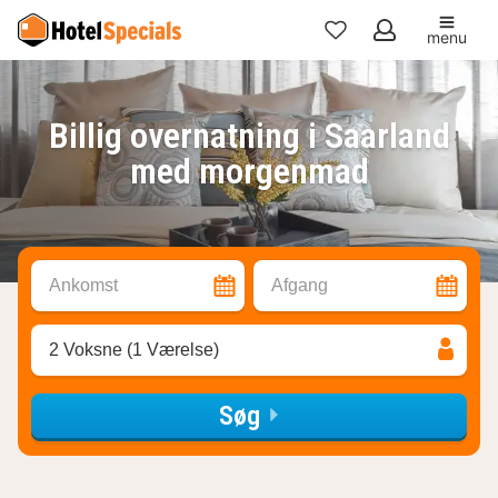
menu
Mine
favoritter
Billig overnatning i Saarland
med morgenmad
Ankomst
Afgang
2 Voksne (1 Værelse)
Søg