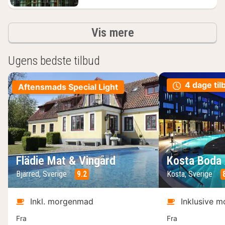
resultater
Vis mere
Ugens bedste tilbud
4 dage til
Aftensmads Special Light
Flädie Mat & Vingård
Kosta Boda 
Bjärred, Sverige
9.2
Kosta, Sverige
Inkl. morgenmad
Inklusive 
Fra
Fra