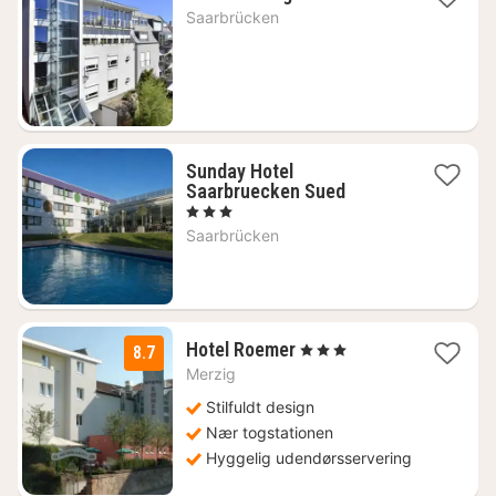
nat
Saarbrücken
fra
766
kr.
Sunday Hotel
1
Saarbruecken Sued
nat
, 3 Stjerner
fra
Saarbrücken
473
kr.
1
Hotel Roemer
, 3 Stjerner
8.7
nat
Merzig
fra
860
Stilfuldt design
kr.
Nær togstationen
Hyggelig udendørsservering