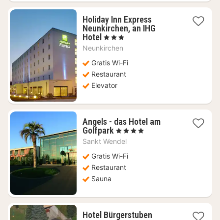
Holiday Inn Express
Neunkirchen, an IHG
1
Hotel
, 3 Stjerner
nat
Neunkirchen
fra
564
Gratis Wi-Fi
kr.
Restaurant
Elevator
Angels - das Hotel am
1
Golfpark
, 4 Stjerner
nat
Sankt Wendel
fra
1230
Gratis Wi-Fi
kr.
Restaurant
Sauna
1
Hotel Bürgerstuben