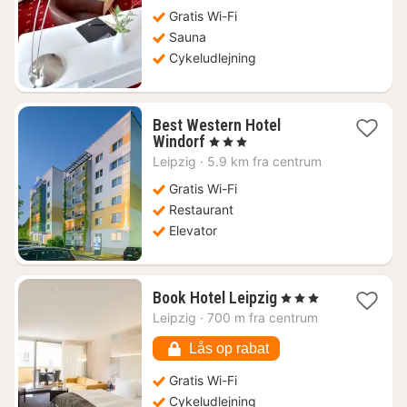
Gratis Wi-Fi
Sauna
Cykeludlejning
Best Western Hotel
1
Windorf
, 3 Stjerner
nat
Leipzig
·
5.9 km fra centrum
fra
471
Gratis Wi-Fi
kr.
Restaurant
Elevator
1
Book Hotel Leipzig
, 3 Stjerner
nat
Leipzig
·
700 m fra centrum
fra
573
Lås op rabat
kr.
Gratis Wi-Fi
Cykeludlejning