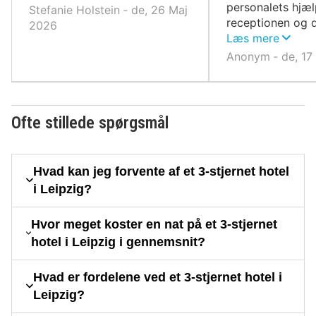
personalets hjæ
Stefanie Holstein ‐ de, 26 Maj
receptionen og d
2026
personale.
Læs mere
Anonym ‐ de, 17
Ofte stillede spørgsmål
Hvad kan jeg forvente af et 3-stjernet hotel
i Leipzig?
Hvor meget koster en nat på et 3-stjernet
hotel i Leipzig i gennemsnit?
Hvad er fordelene ved et 3-stjernet hotel i
Leipzig?