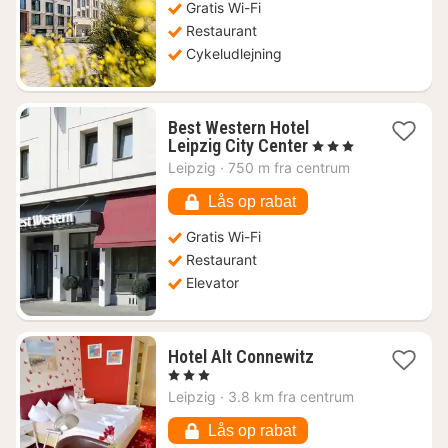
740
Gratis Wi-Fi
kr.
Restaurant
Cykeludlejning
Best Western Hotel
1
Leipzig City Center
, 3 Stjerner
nat
Leipzig
·
750 m fra centrum
fra
496
Lås op rabat
kr.
Gratis Wi-Fi
Restaurant
Elevator
1
Hotel Alt Connewitz
nat
, 3 Stjerner
fra
Leipzig
·
3.8 km fra centrum
436
kr.
Lås op rabat