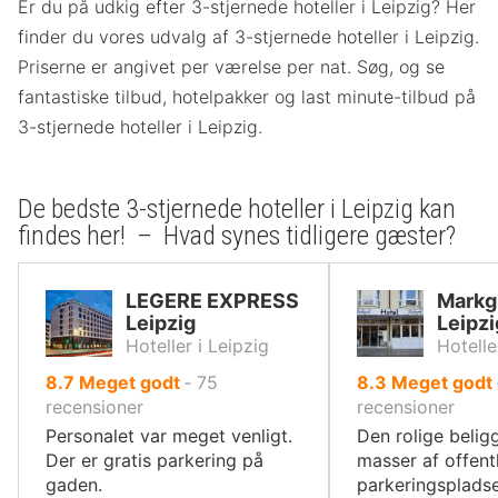
Er du på udkig efter 3-stjernede hoteller i Leipzig? Her
finder du vores udvalg af 3-stjernede hoteller i Leipzig.
Priserne er angivet per værelse per nat. Søg, og se
fantastiske tilbud, hotelpakker og last minute-tilbud på
3-stjernede hoteller i Leipzig.
De bedste 3-stjernede hoteller i Leipzig kan
findes her! – Hvad synes tidligere gæster?
LEGERE EXPRESS
Markg
Leipzig
Leipzi
Hoteller i Leipzig
Hotelle
ud
ud
8.7
Meget godt
‐
75
8.3
Meget godt
af
af
recensioner
recensioner
10,
10,
Personalet var meget venligt.
Den rolige beli
Der er gratis parkering på
masser af offent
gaden.
parkeringspladse