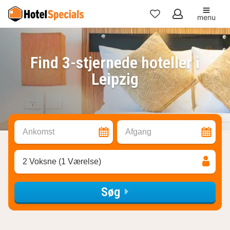
menu
Mine
favoritter
Find 3-stjernede hoteller i
Leipzig
Ankomst
Afgang
2 Voksne (1 Værelse)
Søg