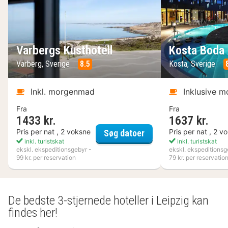
Varbergs Kusthotell
Kosta Boda 
Varberg, Sverige
8.5
Kosta, Sverige
Inkl. morgenmad
Inklusive 
Fra
Fra
1433 kr.
1637 kr.
Varbergs Kusthotell
Pris per nat , 2 voksne
Pris per nat , 2 v
Søg datoer
inkl. turistskat
inkl. turistskat
ekskl. ekspeditionsgebyr -
ekskl. ekspeditionsg
99 kr. per reservation
79 kr. per reservatio
De bedste 3-stjernede hoteller i Leipzig kan
findes her!