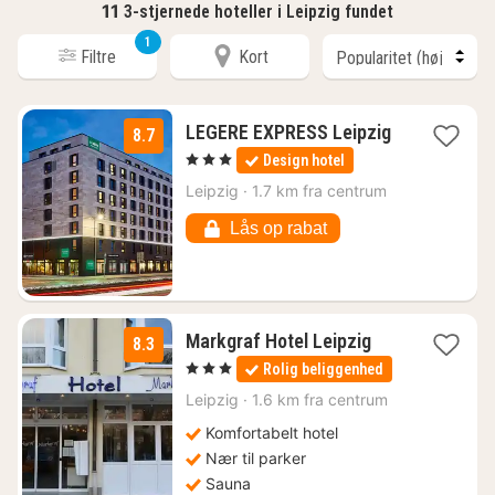
11
3-stjernede hoteller i Leipzig fundet
1
Filtre
Kort
LEGERE EXPRESS Leipzig
8.7
1
, 3 Stjerner
Design hotel
nat
fra
Leipzig
·
1.7 km fra centrum
526
kr.
Lås op rabat
1
Markgraf Hotel Leipzig
8.3
nat
, 3 Stjerner
Rolig beliggenhed
fra
402
Leipzig
·
1.6 km fra centrum
kr.
Komfortabelt hotel
Nær til parker
Sauna