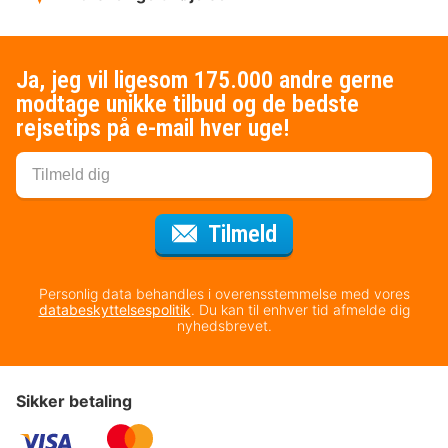
Ja, jeg vil ligesom 175.000 andre gerne
modtage unikke tilbud og de bedste
rejsetips på e-mail hver uge!
til nyhedsbrevet
Tilmeld
Personlig data behandles i overensstemmelse med vores
databeskyttelsespolitik
. Du kan til enhver tid afmelde dig
nyhedsbrevet.
Sikker betaling