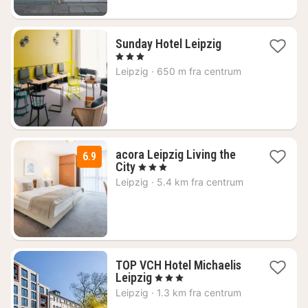
1
Sunday Hotel Leipzig
nat
, 3 Stjerner
fra
Leipzig
·
650 m fra centrum
562
kr.
acora Leipzig Living the
6.9
1
City
, 3 Stjerner
nat
Leipzig
·
5.4 km fra centrum
fra
354
kr.
TOP VCH Hotel Michaelis
1
Leipzig
, 3 Stjerner
nat
Leipzig
·
1.3 km fra centrum
fra