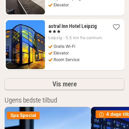
Elevator
1
astral Inn Hotel Leipzig
nat
, 3 Stjerner
fra
Leipzig
·
5.5 km fra centrum
369
kr.
Gratis Wi-Fi
Elevator
Room Service
resultater
Vis mere
Ugens bedste tilbud
4 dage til
Spa Special