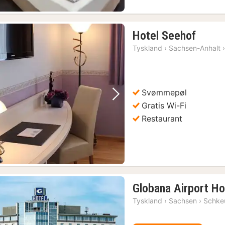
1
Hotel Seehof
nat
Tyskland
›
Sachsen-Anhalt
fra
944
kr.
Svømmepøl
Forrige billede
Næste billede
Gratis Wi-Fi
Restaurant
Globana Airport Ho
Tyskland
›
Sachsen
›
Schke