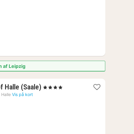
kr.
 af Leipzig
1
f Halle (Saale)
, 4 Stjerner
nat
›
Halle
Vis på kort
fra
1057
kr.