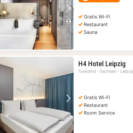
Forrige billede
Næste billede
Gratis Wi-Fi
Restaurant
Sauna
1
H4 Hotel Leipzig
na
Tyskland
›
Sachsen
›
Leipzi
fr
60
kr.
Gratis Wi-Fi
Forrige billede
Næste billede
Restaurant
Room Service