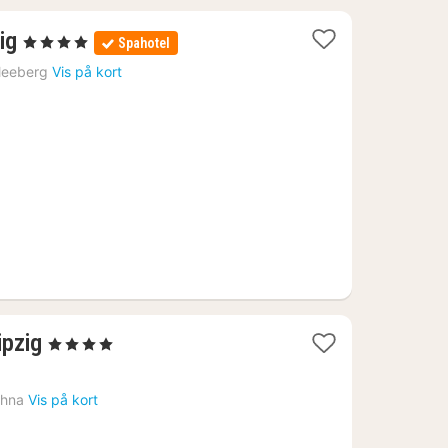
2
ig
, 4 Stjerner
Spahotel
nætter
leeberg
Vis på kort
fra
516
kr.
3
ipzig
, 4 Stjerner
nætter
fra
hna
Vis på kort
397
kr.