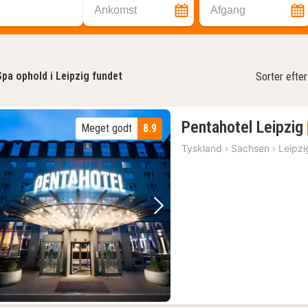
Ankomst
Afgang
Spa ophold i Leipzig fundet
Sorter efter
Pentahotel Leipzig
Meget godt
8.9
Tyskland
›
Sachsen
›
Leipzi
Forrige billede
Næste billede