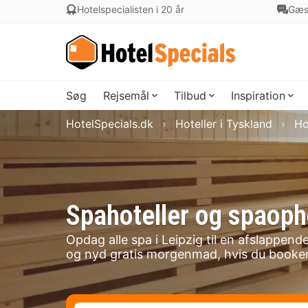
Hotelspecialisten i 20 år
Gæs
Søg
Rejsemål
Tilbud
Inspiration
HotelSpecials.dk
Hoteller i Tyskland
Ho
Spahoteller og spaopho
Opdag alle spa i Leipzig til en afslappen
og nyd gratis morgenmad, hvis du booker