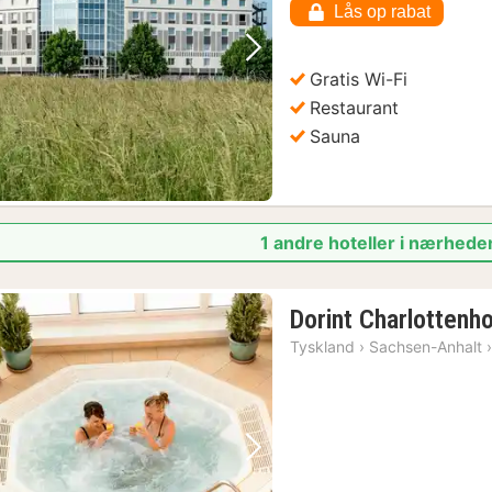
Lås op rabat
Forrige billede
Næste billede
Gratis Wi-Fi
Restaurant
Sauna
1 andre hoteller i nærheden
Dorint Charlottenho
Tyskland
›
Sachsen-Anhalt
Forrige billede
Næste billede