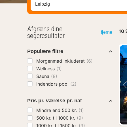
Søg efter destination ...
Afgræns dine
10
fjerne
søgeresultater
Populære filtre
Morgenmad inkluderet
(6)
Wellness
(1)
Sauna
(8)
Indendørs pool
(2)
Pris pr. værelse pr. nat
Mindre end 500 kr.
(1)
500 kr. til 1000 kr.
(9)
1000 kr. til 1500 kr.
(9)