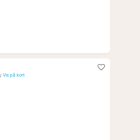
kr.
t
g
Vis på kort
a
8