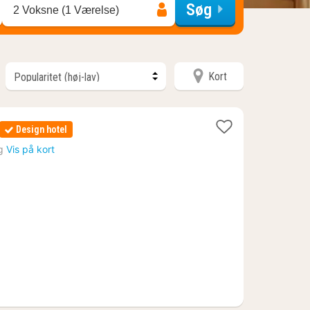
Søg
2 Voksne (1 Værelse)
Kort
1
Design hotel
nat
g
Vis på kort
fra
825
kr.