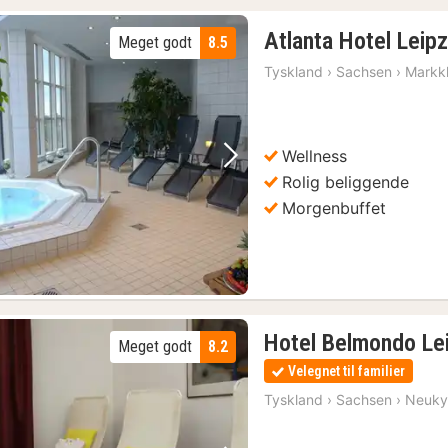
Atlanta Hotel Leipz
Meget godt
8.5
Tyskland
›
Sachsen
›
Markk
Wellness
Forrige billede
Næste billede
Rolig beliggende
Morgenbuffet
Hotel Belmondo Le
Meget godt
8.2
Velegnet til familier
Tyskland
›
Sachsen
›
Neuky
(1)