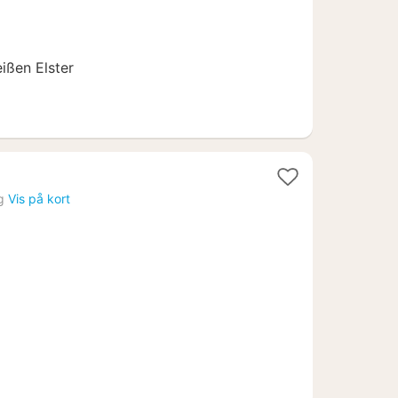
ißen Elster
t
g
Vis på kort
a
2