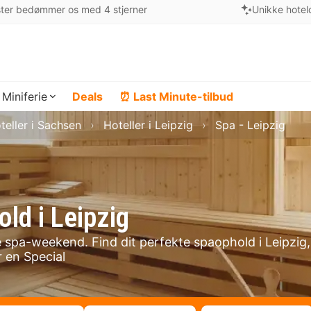
ter bedømmer os med 4 stjerner
Unikke hotel
Miniferie
Deals
⏰ Last Minute-tilbud
teller i Sachsen
Hoteller i Leipzig
Spa - Leipzig
ld i Leipzig
de spa-weekend. Find dit perfekte spaophold i Leipzig,
 en Special