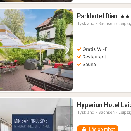
1
Parkhotel Diani
, 4 Stj
nat
Tyskland
›
Sachsen
›
Leipzi
fra
656
kr.
Gratis Wi-Fi
Forrige billede
Næste billede
Restaurant
Sauna
Hyperion Hotel Lei
Tyskland
›
Sachsen
›
Leipzi
Lås op rabat