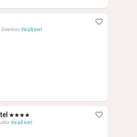
›
Zwenkau
Vis på kort
1
tel
, 4 Stjerner
nat
uditz
Vis på kort
fra
625