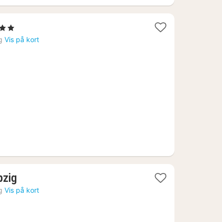
erner
g
Vis på kort
1
pzig
nat
g
Vis på kort
fra
977