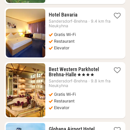
1
Hotel Bavaria
nat
Sandersdorf-Brehna
·
9.4 km fra
fra
Neukyhna
438
Gratis Wi-Fi
kr.
Restaurant
Elevator
Best Western Parkhotel
1
Brehna-Halle
, 4 Stjerner
nat
Sandersdorf-Brehna
·
9.8 km fra
fra
Neukyhna
648
Gratis Wi-Fi
kr.
Restaurant
Elevator
1
Globana Airport Hotel