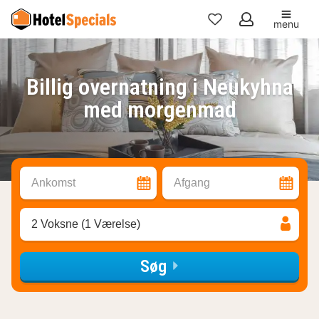
menu
Mine
favoritter
Billig overnatning i Neukyhna
med morgenmad
Ankomst
Afgang
2 Voksne (1 Værelse)
Søg