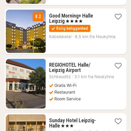
Good Morning+ Halle
8.2
1
Leipzig
, 4 Stjerner
nat
Rolig beliggenhed
fra
438
Kabelsketal
·
8.5 km fra Neukyhna
kr.
REGIOHOTEL Halle/
1
Leipzig Airport
nat
Schkeuditz
·
3.1 km fra Neukyhna
fra
369
Gratis Wi-Fi
kr.
Restaurant
Room Service
Sunday Hotel Leipzig-
1
Halle
, 3 Stjerner
nat