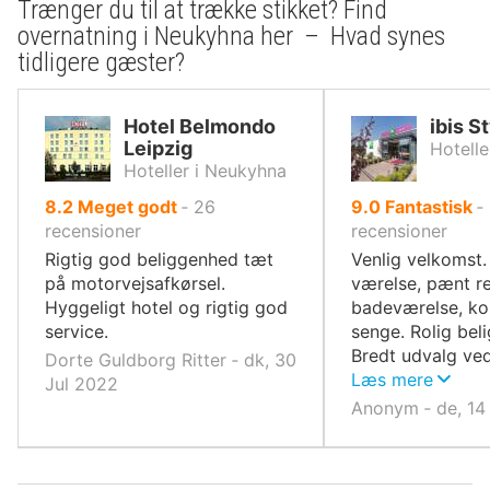
Trænger du til at trække stikket? Find
overnatning i Neukyhna her – Hvad synes
tidligere gæster?
Hotel Belmondo
ibis S
Leipzig
Hotelle
Hoteller i Neukyhna
ud
ud
8.2
Meget godt
‐
26
9.0
Fantastisk
‐
af
af
recensioner
recensioner
10,
10,
Rigtig god beliggenhed tæt
Venlig velkomst.
på motorvejsafkørsel.
værelse, pænt r
Hyggeligt hotel og rigtig god
badeværelse, ko
service.
senge. Rolig bel
Bredt udvalg ve
Dorte Guldborg Ritter ‐ dk, 30
morgenmadsbuff
Læs mere
Jul 2022
Anonym ‐ de, 14