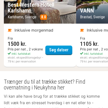
Best Western Hotell
Karlshamn
VANN
Karlshamn, Sverige
8.0
Brastad, Sverige
Inklusive morgenmad
Inklusive 
Fra
Fra
1500 kr.
1105 kr.
Best Western Hotell K
Pris per nat , 2 voksne
Pris per nat , 2 v
Søg datoer
inkl. turistskat
inkl. turistskat
ekskl. ekspeditionsgebyr -
ekskl. ekspeditionsg
79 kr. per reservation
79 kr. per reservatio
Trænger du til at trække stikket? Find
overnatning i Neukyhna her
Vi kan alle have brug for at trække stikket og komme
lidt væk fra en stresset hverdag i en nat eller to -