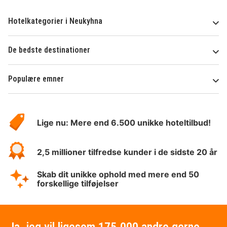
Hotelkategorier i Neukyhna
De bedste destinationer
Populære emner
Om
HotelSpecials
Lige nu: Mere end 6.500 unikke hoteltilbud!
2,5 millioner tilfredse kunder i de sidste 20 år
Skab dit unikke ophold med mere end 50
forskellige tilføjelser
Ja, jeg vil ligesom 175.000 andre gerne