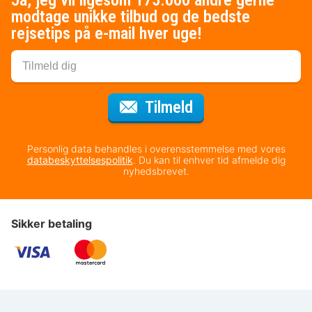
modtage unikke tilbud og de bedste
rejsetips på e-mail hver uge!
til nyhedsbrevet
Tilmeld
Personlig data behandles i overensstemmelse med vores
databeskyttelsespolitik
. Du kan til enhver tid afmelde dig
nyhedsbrevet.
Sikker betaling