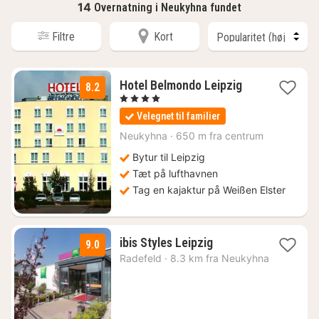
14
Overnatning i Neukyhna fundet
Filtre
Kort
1
Hotel Belmondo Leipzig
8.2
nat
, 4 Stjerner
fra
Velegnet til familier
554
kr.
Neukyhna
·
650 m fra centrum
Bytur til Leipzig
Tæt på lufthavnen
Tag en kajaktur på Weißen Elster
1
ibis Styles Leipzig
9.0
nat
Radefeld
·
8.3 km fra Neukyhna
fra
554
kr.