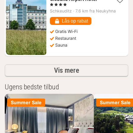
nat
, 4 Stjerner
fra
Schkeuditz
·
7.6 km fra Neukyhna
625
kr.
Lås op rabat
Gratis Wi-Fi
Restaurant
Sauna
resultater
Vis mere
Ugens bedste tilbud
Summer Sale
Summer Sale