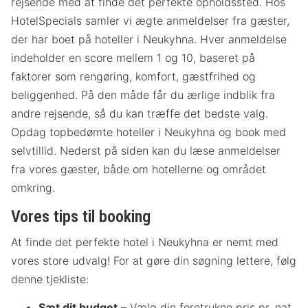
rejsende med at finde det perfekte opholdssted. Hos
HotelSpecials samler vi ægte anmeldelser fra gæster,
der har boet på hoteller i Neukyhna. Hver anmeldelse
indeholder en score mellem 1 og 10, baseret på
faktorer som rengøring, komfort, gæstfrihed og
beliggenhed. På den måde får du ærlige indblik fra
andre rejsende, så du kan træffe det bedste valg.
Opdag topbedømte hoteller i Neukyhna og book med
selvtillid. Nederst på siden kan du læse anmeldelser
fra vores gæster, både om hotellerne og området
omkring.
Vores tips til booking
At finde det perfekte hotel i Neukyhna er nemt med
vores store udvalg! For at gøre din søgning lettere, følg
denne tjekliste:
Sæt dit budget
– Vælg din foretrukne pris pr. nat.