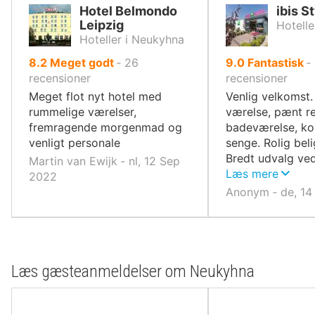
Hotel Belmondo
ibis S
Leipzig
Hotelle
Hoteller i Neukyhna
ud
ud
8.2
Meget godt
‐
26
9.0
Fantastisk
‐
af
af
recensioner
recensioner
10,
10,
Meget flot nyt hotel med
Venlig velkomst.
rummelige værelser,
værelse, pænt r
fremragende morgenmad og
badeværelse, ko
venligt personale
senge. Rolig bel
Bredt udvalg ve
Martin van Ewijk ‐ nl, 12 Sep
morgenmadsbuff
Læs mere
2022
Anonym ‐ de, 14
Læs gæsteanmeldelser om Neukyhna