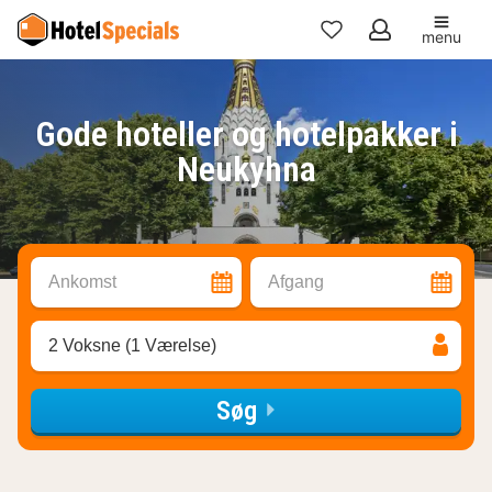
menu
Mine
favoritter
Gode hoteller og hotelpakker i
Neukyhna
Ankomst
Afgang
2 Voksne (1 Værelse)
Søg