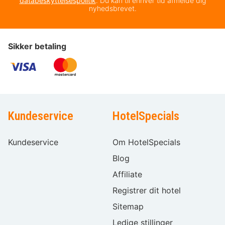
databeskyttelsespolitik
. Du kan til enhver tid afmelde dig
nyhedsbrevet.
Sikker betaling
Kundeservice
HotelSpecials
Kundeservice
Om HotelSpecials
Blog
Affiliate
Registrer dit hotel
Sitemap
Ledige stillinger