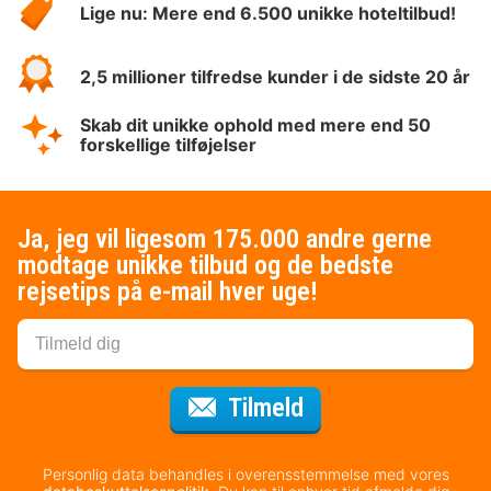
Lige nu: Mere end 6.500 unikke hoteltilbud!
2,5 millioner tilfredse kunder i de sidste 20 år
Skab dit unikke ophold med mere end 50
forskellige tilføjelser
Ja, jeg vil ligesom 175.000 andre gerne
modtage unikke tilbud og de bedste
rejsetips på e-mail hver uge!
til nyhedsbrevet
Tilmeld
Personlig data behandles i overensstemmelse med vores