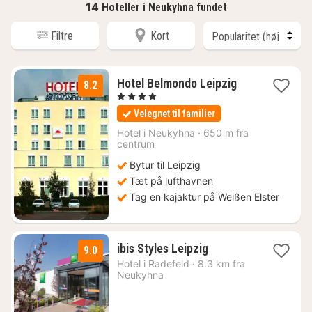
14
Hoteller i Neukyhna fundet
Filtre
Kort
3
Hotel Belmondo Leipzig
8.2
nætter
, 4 Stjerner
fra
Velegnet til familier
397
kr.
Hotel i
Neukyhna
·
650 m fra
centrum
Bytur til Leipzig
Tæt på lufthavnen
Tag en kajaktur på Weißen Elster
2
ibis Styles Leipzig
9.0
nætter
Hotel i
Radefeld
·
8.3 km fra
fra
Neukyhna
516
kr.