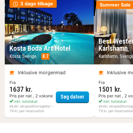
3 dage tilbage
Summer Sale
Best Wester
Kosta Boda Art Hotel
Karlshamn
Kosta, Sverige
8.7
Karlshamn, Sveri
Inklusive morgenmad
Inklusive 
Fra
Fra
1637 kr.
1501 kr.
Kosta Boda Art Hotel
Pris per nat , 2 voksne
Pris per nat , 2 v
Søg datoer
inkl. turistskat
inkl. turistskat
ekskl. ekspeditionsgebyr -
ekskl. ekspeditionsg
79 kr. per reservation
79 kr. per reservatio