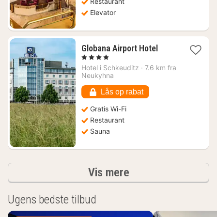
Restaurant
Elevator
1
Globana Airport Hotel
nat
, 4 Stjerner
fra
Hotel i
Schkeuditz
·
7.6 km fra
625
Neukyhna
kr.
Lås op rabat
Gratis Wi-Fi
Restaurant
Sauna
resultater
Vis mere
Ugens bedste tilbud