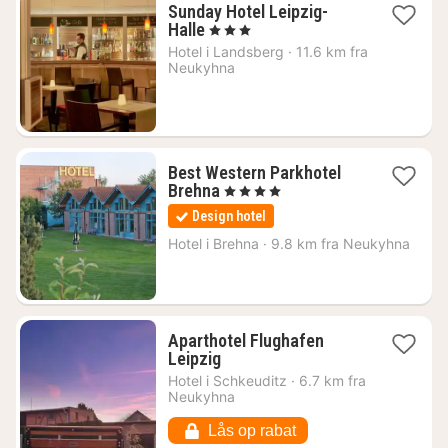
Sunday Hotel Leipzig-
1
Halle
, 3 Stjerner
nat
Hotel i
Landsberg
·
11.6 km fra
fra
Neukyhna
543
kr.
Best Western Parkhotel
1
Brehna
, 4 Stjerner
nat
Design hotel
fra
815
Hotel i
Brehna
·
9.8 km fra Neukyhna
kr.
Aparthotel Flughafen
1
Leipzig
nat
Hotel i
Schkeuditz
·
6.7 km fra
fra
Neukyhna
420
kr.
Lås op rabat