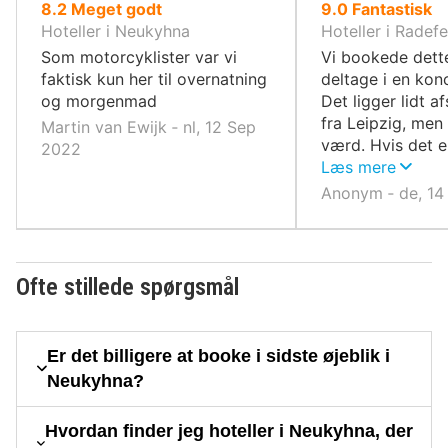
ud
ud
8.2
Meget godt
9.0
Fantastisk
af
af
Hoteller i Neukyhna
Hoteller i Radefe
10,
10,
Som motorcyklister var vi
Vi bookede dette
faktisk kun her til overnatning
deltage i en konc
og morgenmad
Det ligger lidt a
fra Leipzig, men
Martin van Ewijk ‐ nl, 12 Sep
værd. Hvis det e
2022
tag altid S-Bahn
Læs mere
(forstadstoget) 
Anonym ‐ de, 14
der er mange be
Leipzig.
Ofte stillede spørgsmål
Er det billigere at booke i sidste øjeblik i
Neukyhna?
Hvordan finder jeg hoteller i Neukyhna, der