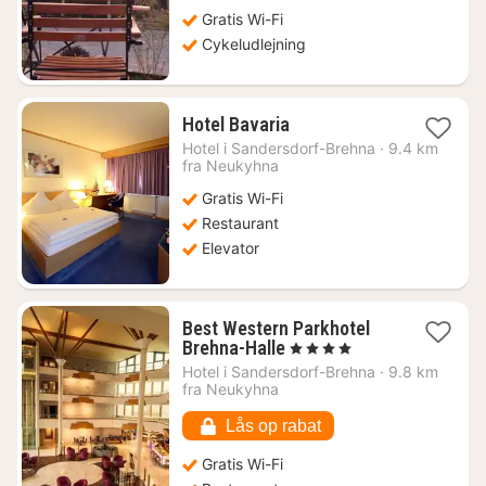
Gratis Wi-Fi
Cykeludlejning
1
Hotel Bavaria
nat
Hotel i
Sandersdorf-Brehna
·
9.4 km
fra
fra Neukyhna
446
Gratis Wi-Fi
kr.
Restaurant
Elevator
Best Western Parkhotel
1
Brehna-Halle
, 4 Stjerner
nat
Hotel i
Sandersdorf-Brehna
·
9.8 km
fra
fra Neukyhna
648
kr.
Lås op rabat
Gratis Wi-Fi