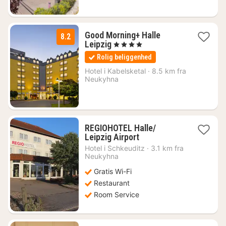
Good Morning+ Halle
8.2
1
Leipzig
, 4 Stjerner
nat
Rolig beliggenhed
fra
438
Hotel i
Kabelsketal
·
8.5 km fra
Neukyhna
kr.
REGIOHOTEL Halle/
1
Leipzig Airport
nat
Hotel i
Schkeuditz
·
3.1 km fra
fra
Neukyhna
380
Gratis Wi-Fi
kr.
Restaurant
Room Service