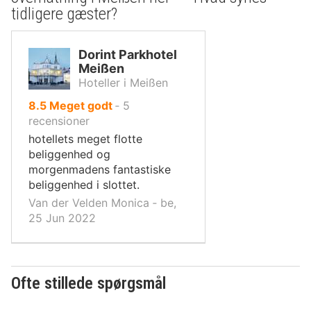
tidligere gæster?
Dorint Parkhotel
Meißen
Hoteller i Meißen
ud
8.5
Meget godt
‐
5
af
recensioner
10,
hotellets meget flotte
beliggenhed og
morgenmadens fantastiske
beliggenhed i slottet.
Van der Velden Monica ‐ be,
25 Jun 2022
Ofte stillede spørgsmål