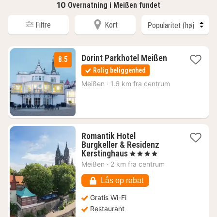
10
Overnatning i Meißen fundet
Filtre
Kort
1
Dorint Parkhotel Meißen
8.5
nat
Rolig beliggenhed
fra
727
Meißen
·
1.6 km fra centrum
kr.
Romantik Hotel
Burgkeller & Residenz
1
Kerstinghaus
, 4 Stjerner
nat
Meißen
·
2 km fra centrum
fra
763
Lås op rabat
kr.
Gratis Wi-Fi
Restaurant