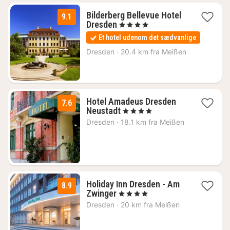
Bilderberg Bellevue Hotel
9.1
1
Dresden
, 4 Stjerner
nat
Et hotel udenom det sædvanlige
fra
745
Dresden
·
20.4 km fra Meißen
kr.
Hotel Amadeus Dresden
7.6
1
Neustadt
, 4 Stjerner
nat
Dresden
·
18.1 km fra Meißen
fra
943
kr.
Holiday Inn Dresden - Am
8.9
1
Zwinger
, 4 Stjerner
nat
Dresden
·
20 km fra Meißen
fra
935
kr.