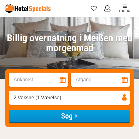
menu
Mine
favoritter
Billig overnatning i Meißen med
morgenmad
Ankomst
Afgang
2 Voksne (1 Værelse)
Søg