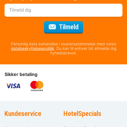
til nyhedsbrevet
Tilmeld
Personlig data behandles i overensstemmelse med vores
databeskyttelsespolitik
. Du kan til enhver tid afmelde dig
nyhedsbrevet.
Sikker betaling
Kundeservice
HotelSpecials