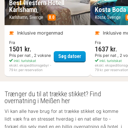
Best Western Hotell
Karlshamn
Kosta Boda 
Karlshamn, Sverige
8.0
Kosta, Sverige
Inklusive morgenmad
Inklusive 
Fra
Fra
1501 kr.
1637 kr.
Best Western Hotell K
Pris per nat , 2 voksne
Pris per nat , 2 v
Søg datoer
inkl. turistskat
inkl. turistskat
ekskl. ekspeditionsgebyr -
ekskl. ekspeditionsg
79 kr. per reservation
79 kr. per reservatio
Trænger du til at trække stikket? Find
overnatning i Meißen her
Vi kan alle have brug for at trække stikket og komme
lidt væk fra en stresset hverdag i en nat eller to -
forkæl dig selv med en en billig overnatning på hotel i