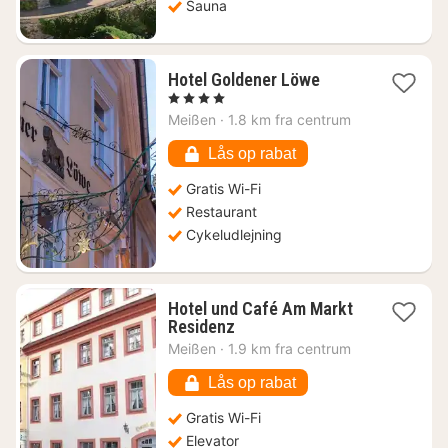
Sauna
1
Hotel Goldener Löwe
nat
, 4 Stjerner
fra
Meißen
·
1.8 km fra centrum
674
kr.
Lås op rabat
Gratis Wi-Fi
Restaurant
Cykeludlejning
Hotel und Café Am Markt
1
Residenz
nat
Meißen
·
1.9 km fra centrum
fra
600
Lås op rabat
kr.
Gratis Wi-Fi
Elevator