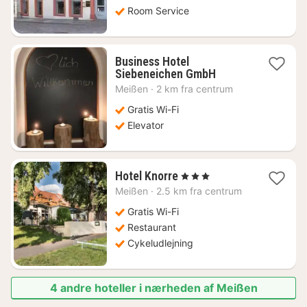
Room Service
Business Hotel
1
Siebeneichen GmbH
nat
Meißen
·
2 km fra centrum
fra
498
Gratis Wi-Fi
kr.
Elevator
1
Hotel Knorre
, 3 Stjerner
nat
Meißen
·
2.5 km fra centrum
fra
504
Gratis Wi-Fi
kr.
Restaurant
Cykeludlejning
4 andre hoteller i nærheden af Meißen