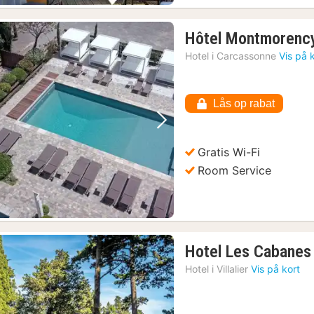
Hôtel Montmorenc
Hotel i
Carcassonne
Vis på 
Lås op rabat
Forrige billede
Næste billede
Gratis Wi-Fi
Room Service
Hotel Les Cabanes
Hotel i
Villalier
Vis på kort