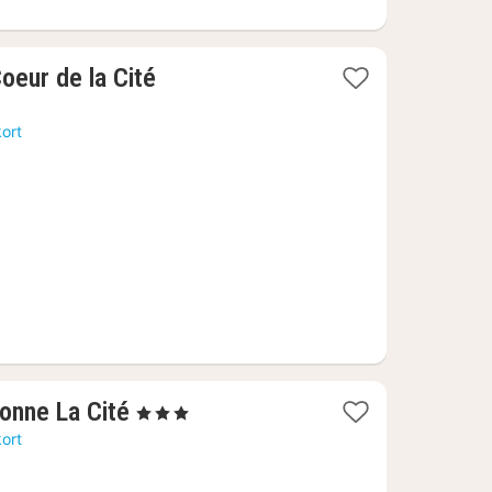
oeur de la Cité
kort
1
sonne La Cité
, 3 Stjerner
nat
kort
fra
773