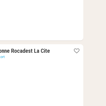
kr.
1
nne Rocadest La Cite
nat
kort
fra
533
kr.