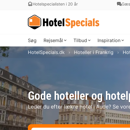
Hotelspecialisten i 20 år
Gæs
Søg
Rejsemål
Tilbud
Inspiration
HotelSpecials.dk
Hoteller i Frankrig
Hot
Gode hoteller og hote
Leder du efter lækre hotel i Aude? Se vor