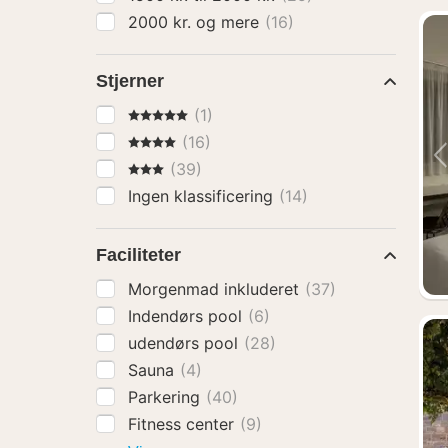
2000 kr. og mere
(16)
Stjerner
5 Stjerner
(1)
4 Stjerner
(16)
3 Stjerner
(39)
Ingen klassificering
(14)
Faciliteter
Morgenmad inkluderet
(37)
Indendørs pool
(6)
udendørs pool
(28)
Sauna
(4)
Parkering
(40)
Fitness center
(9)