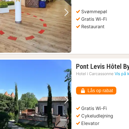
Svømmepøl
Forrige billede
Næste billede
Gratis Wi-Fi
Restaurant
Pont Levis Hôtel B
Hotel i
Carcassonne
Vis på 
Lås op rabat
Forrige billede
Næste billede
Gratis Wi-Fi
Cykeludlejning
Elevator