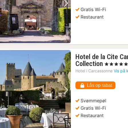
Forrige billede
Næste billede
Gratis Wi-Fi
Restaurant
Hotel de la Cite C
1
Collection
, 5 Stjerner
nat
Hotel i
Carcassonne
Vis på 
fra
2289
Lås op rabat
kr.
Forrige billede
Næste billede
Svømmepøl
Gratis Wi-Fi
Restaurant