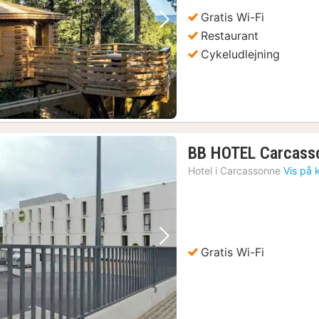
Gratis Wi-Fi
Forrige billede
Næste billede
Restaurant
Cykeludlejning
BB HOTEL Carcasso
Hotel i
Carcassonne
Vis på 
Forrige billede
Næste billede
Gratis Wi-Fi