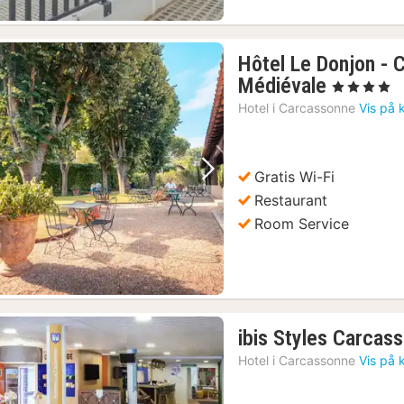
Hôtel Le Donjon - C
1
Médiévale
, 4 Stjerner
nat
Hotel i
Carcassonne
Vis på 
fra
1083
kr.
Gratis Wi-Fi
Forrige billede
Næste billede
Restaurant
Room Service
ibis Styles Carcas
Hotel i
Carcassonne
Vis på 