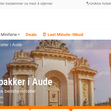
ter bedømmer os med 4 stjerner
Unikke hotel
Miniferie
Deals
⏰ Last Minute-tilbud
eller i Aude
lpakker i Aude
es bedste hoteller