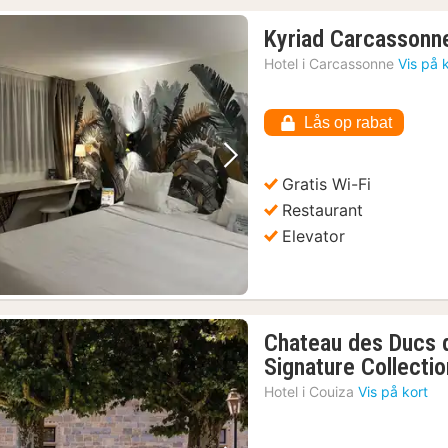
Kyriad Carcassonn
Hotel i
Carcassonne
Vis på 
Lås op rabat
Forrige billede
Næste billede
Gratis Wi-Fi
Restaurant
Elevator
Chateau des Ducs 
Signature Collectio
Hotel i
Couiza
Vis på kort