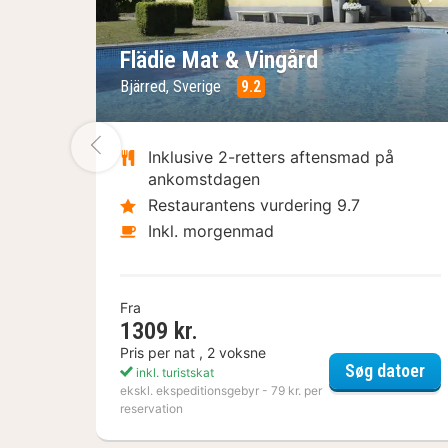
Forrige billede
Næ
Flädie Mat & Vingård
Bjärred, Sverige
9.2
Forrige billede
Inklusive 2-retters aftensmad på
ankomstdagen
Restaurantens vurdering 9.7
Inkl. morgenmad
Fra
1309 kr.
Pris per nat , 2 voksne
Flä
Søg datoer
inkl. turistskat
ekskl. ekspeditionsgebyr - 79 kr. per
reservation