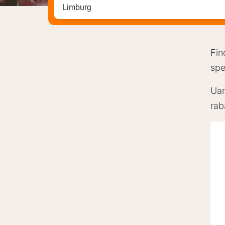
Søg efter destination ...
Fin
spe
Uan
rab