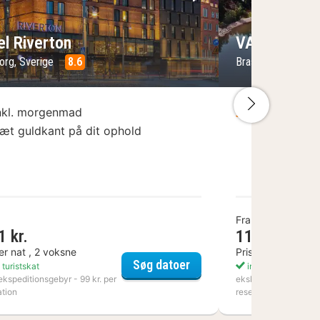
lede
rrige billede
Næste billede
Forrige bil
el Riverton
VANN
org, Sverige
8.6
Brastad, Sverige
Næste bi
nkl. morgenmad
Inklusive 
æt guldkant på dit ophold
Fra
1 kr.
1104 kr.
er nat , 2 voksne
Pris per nat , 2 v
t Hotel
Hotel Riverton
Søg datoer
 turistskat
inkl. turistskat
ekspeditionsgebyr - 99 kr. per
ekskl. ekspeditionsge
ation
reservation