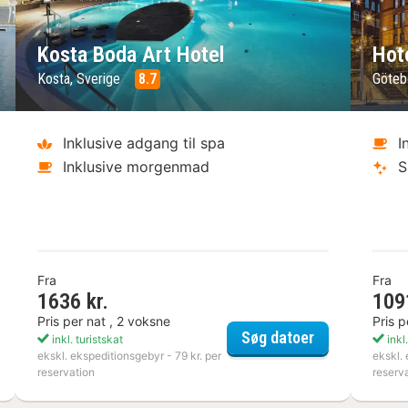
ste billede
Forrige billede
Næste bil
Fo
Kosta Boda Art Hotel
Hot
Kosta, Sverige
8.7
Göteb
Inklusive adgang til spa
I
Inklusive morgenmad
S
Fra
Fra
1636 kr.
109
Pris per nat , 2 voksne
Pris p
die Mat & Vingård
Kosta Boda Ar
Søg datoer
inkl. turistskat
inkl.
ekskl. ekspeditionsgebyr - 79 kr. per
ekskl. 
reservation
reserv