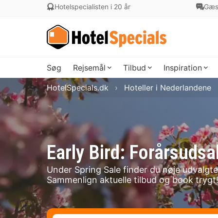
Hotelspecialisten i 20 år
Gæs
Søg
Rejsemål
Tilbud
Inspiration
HotelSpecials.dk
Hoteller i Nederlandene
Early Bird: Forårsudsa
Under Spring Sale finder du nøje udvalgte 
Sammenlign aktuelle tilbud og book trygt