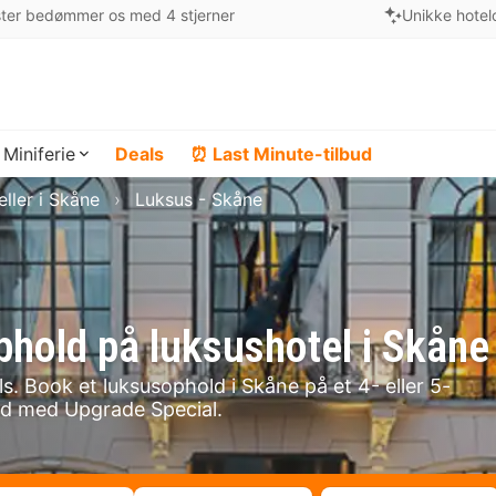
ter bedømmer os med 4 stjerner
Unikke hotel
Miniferie
Deals
⏰ Last Minute-tilbud
ller i Skåne
Luksus - Skåne
phold på luksushotel i Skåne
s. Book et luksusophold i Skåne på et 4- eller 5-
end med Upgrade Special.