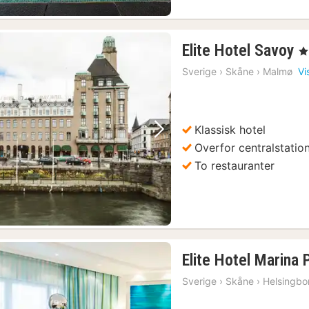
1
Elite Hotel Savoy
, 4
n
Sverige
›
Skåne
›
Malmø
Vi
f
7
k
Klassisk hotel
Forrige billede
Næste billede
Overfor centralstatio
To restauranter
Elite Hotel Marina 
Sverige
›
Skåne
›
Helsingbo