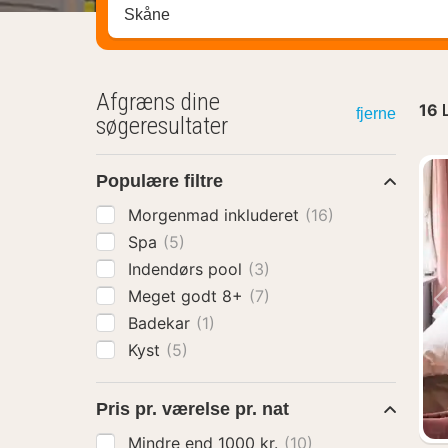
Søg efter destination ...
Afgræns dine
16
fjerne
søgeresultater
Populære filtre
Morgenmad inkluderet
(16)
Spa
(5)
Indendørs pool
(3)
Meget godt 8+
(7)
Badekar
(1)
Kyst
(5)
Pris pr. værelse pr. nat
Mindre end 1000 kr.
(10)