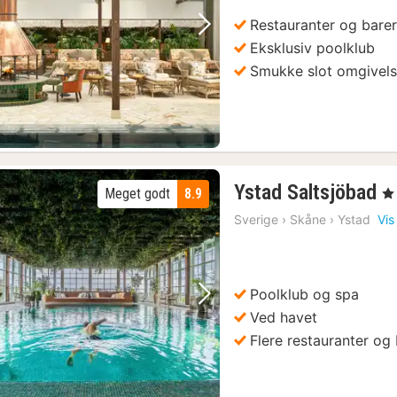
kr.
Restauranter og bare
Forrige billede
Næste billede
Eksklusiv poolklub
Smukke slot omgivels
1
Ystad Saltsjöbad
Meget godt
8.9
, 4
n
Sverige
›
Skåne
›
Ystad
Vis
f
2
kr
Poolklub og spa
Forrige billede
Næste billede
Ved havet
Flere restauranter og