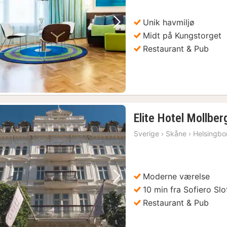
Unik havmiljø
Forrige billede
Næste billede
Midt på Kungstorget
Restaurant & Pub
Elite Hotel Mollber
Sverige
›
Skåne
›
Helsingbo
Moderne værelse
Forrige billede
Næste billede
10 min fra Sofiero Slo
Restaurant & Pub