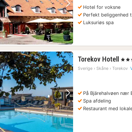
(2)
Hotel for voksne
Forrige billede
Næste billede
Perfekt beliggenhed t
Luksuriøs spa
d Museum
(5)
1
Torekov Hotell
, 4 Stj
nat
Sverige
›
Skåne
›
Torekov
fra
tur
(5)
163
kr.
i dynamisk windsurfing
(5)
På Bjärehalvøen nær 
Forrige billede
Næste billede
Spa afdeling
Malmø: Sightseeingtur og seværdigheder på cykel
(5)
Restaurant med lokale