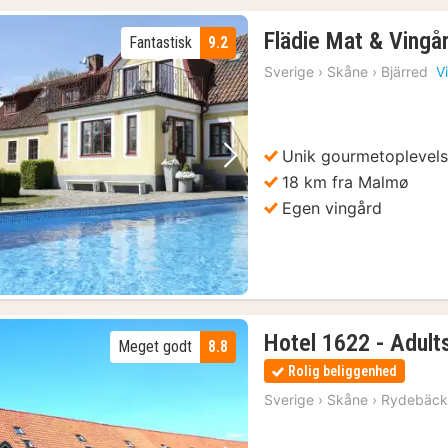
Flädie Mat & Vingå
Fantastisk
9.2
Sverige
›
Skåne
›
Bjärred
V
Unik gourmetoplevel
Forrige billede
Næste billede
18 km fra Malmø
Egen vingård
Hotel 1622 - Adult
Meget godt
8.8
Rolig beliggenhed
Sverige
›
Skåne
›
Rydebäc