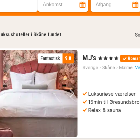
Ankomst
Afgang
Luksushoteller i Skåne fundet
So
1
MJ's
Fantastisk
9.0
, 4 Stjerner
Roman
nat
Sverige
›
Skåne
›
Malmø
Vi
fra
884
kr.
Luksuriøse værelser
Forrige billede
Næste billede
15min til Øresundsbr
Relax & sauna