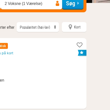
Søg
2 Voksne (1 Værelse)
Kort
rter efter
tisk
s på kort
oen