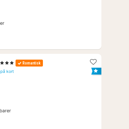
r
er
 Stjerner
Romantisk
at
 på kort
ra
022
.
 barer