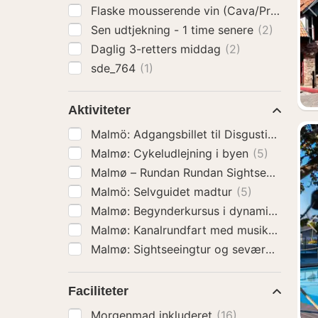
Flaske mousserende vin (Cava/Prosecco)
Sen udtjekning - 1 time senere
(2)
Daglig 3-retters middag
(2)
sde_764
(1)
Aktiviteter
Malmö: Adgangsbillet til Disgusting Foo
Malmø: Cykeludlejning i byen
(5)
Malmø – Rundan Rundan Sightseeing båd
Malmö: Selvguidet madtur
(5)
Malmø: Begynderkursus 
Malmø: Kanalrundfart med musikquiz
(5)
Faciliteter
Morgenmad inkluderet
(16)