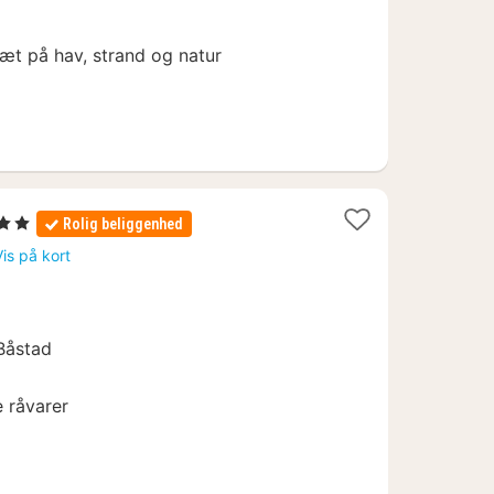
æt på hav, strand og natur
erner
Rolig beliggenhed
Vis på kort
7
Båstad
 råvarer