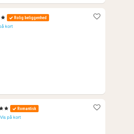
ner
Rolig beliggenhed
på kort
erner
Romantisk
ter
Vis på kort
0