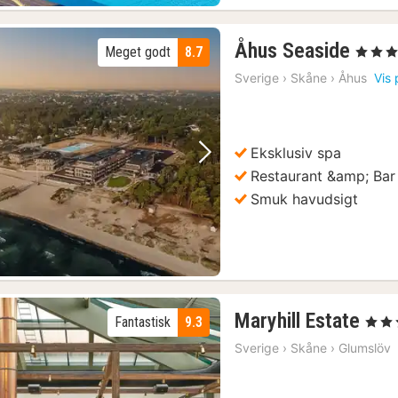
1
Åhus Seaside
Meget godt
8.7
, 4 Stjer
nat
Sverige
›
Skåne
›
Åhus
Vis 
fra
903
kr.
Eksklusiv spa
Forrige billede
Næste billede
Restaurant &amp; Bar
Smuk havudsigt
2
Maryhill Estate
Fantastisk
9.3
, 4 Stj
næt
Sverige
›
Skåne
›
Glumslöv
fra
191