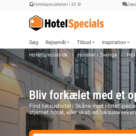
Hotelspecialisten i 20 år
Gæs
Søg
Rejsemål
Tilbud
Inspiration
HotelSpecials.dk
Hoteller i Sverige
Hote
Bliv forkælet med et o
Find luksushotel i Skåne med HotelSpecial
stjernet hotel, eller skab en luksusweek