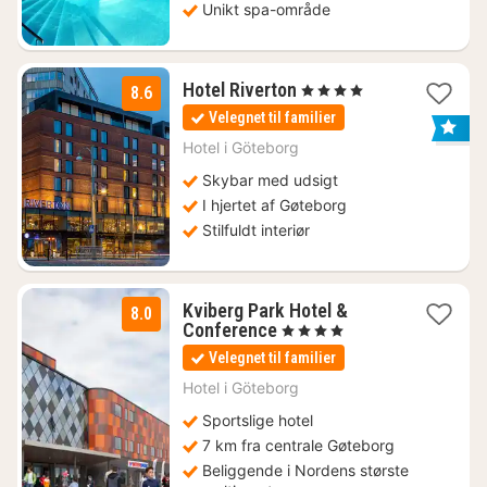
Unikt spa-område
1
Hotel Riverton
, 4 Stjerner
8.6
nat
Velegnet til familier
fra
1061
Hotel i
Göteborg
kr.
Skybar med udsigt
I hjertet af Gøteborg
Stilfuldt interiør
Kviberg Park Hotel &
8.0
1
Conference
, 4 Stjerner
nat
Velegnet til familier
fra
606
Hotel i
Göteborg
kr.
Sportslige hotel
7 km fra centrale Gøteborg
Beliggende i Nordens største