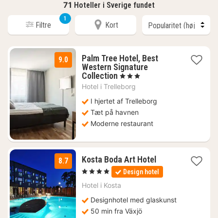
71
Hoteller i Sverige fundet
1
Filtre
Kort
Palm Tree Hotel, Best
9.0
Western Signature
3
Collection
, 3 Stjerner
nætter
Hotel i
Trelleborg
fra
619
I hjertet af Trelleborg
kr.
Tæt på havnen
Moderne restaurant
3
Kosta Boda Art Hotel
8.7
nætter
, 4 Stjerner
Design hotel
fra
1497
Hotel i
Kosta
kr.
Designhotel med glaskunst
50 min fra Växjö