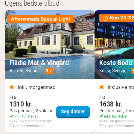
Ugens bedste tilbud
Kun
23:32
Aftensmads Special Light
Flädie Mat & Vingård
Kosta Boda 
Bjärred, Sverige
9.2
Kosta, Sverige
Inkl. morgenmad
Inklusive 
Fra
Fra
1310 kr.
1638 kr.
Flädie Mat & Vingård
Pris per nat , 2 voksne
Pris per nat , 2 v
Søg datoer
inkl. turistskat
inkl. turistskat
ekskl. ekspeditionsgebyr -
ekskl. ekspeditionsg
79 kr. per reservation
79 kr. per reservatio