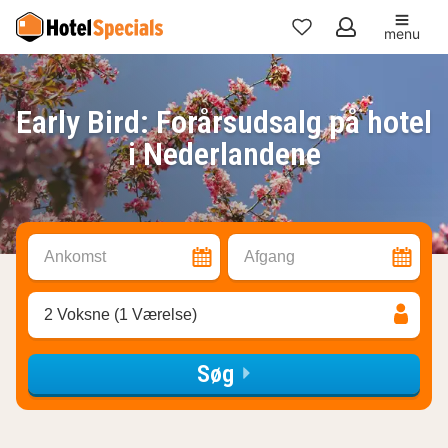
menu
Mine
favoritter
Early Bird: Forårsudsalg på hotel
i Nederlandene
Ankomst
Afgang
2 Voksne (1 Værelse)
Søg