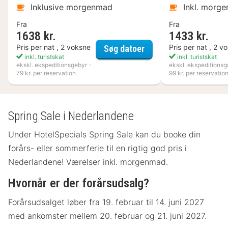
Inklusive morgenmad
Inkl. morg
Fra
Fra
1638 kr.
1433 kr.
Kosta Boda Art Hotel
Pris per nat , 2 voksne
Pris per nat , 2 v
Søg datoer
inkl. turistskat
inkl. turistskat
ekskl. ekspeditionsgebyr -
ekskl. ekspeditionsg
79 kr. per reservation
99 kr. per reservatio
Spring Sale i Nederlandene
Under HotelSpecials Spring Sale kan du booke din
forårs- eller sommerferie til en rigtig god pris i
Nederlandene! Værelser inkl. morgenmad.
Hvornår er der forårsudsalg?
Forårsudsalget løber fra 19. februar til 14. juni 2027
med ankomster mellem 20. februar og 21. juni 2027.