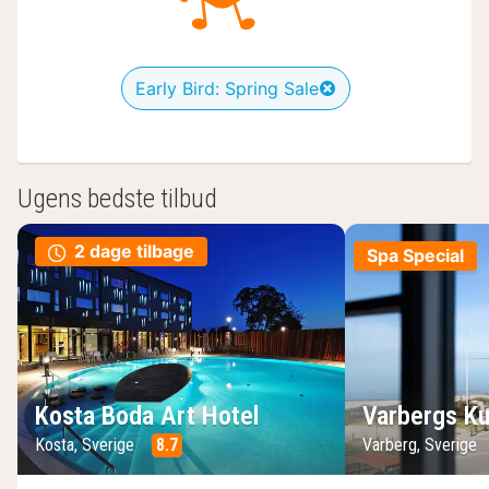
Early Bird: Spring Sale
Ugens bedste tilbud
2 dage tilbage
Spa Special
Kosta Boda Art Hotel
Varbergs Ku
Kosta, Sverige
8.7
Varberg, Sverige