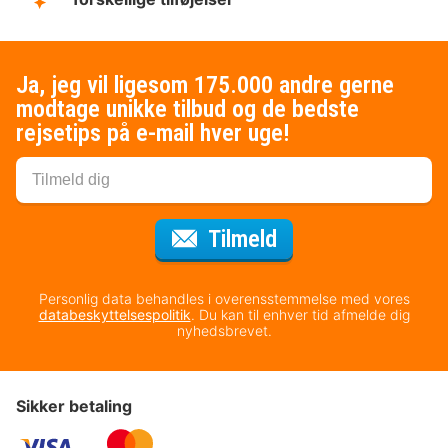
Ja, jeg vil ligesom 175.000 andre gerne
modtage unikke tilbud og de bedste
rejsetips på e-mail hver uge!
til nyhedsbrevet
Tilmeld
Personlig data behandles i overensstemmelse med vores
databeskyttelsespolitik
. Du kan til enhver tid afmelde dig
nyhedsbrevet.
Sikker betaling